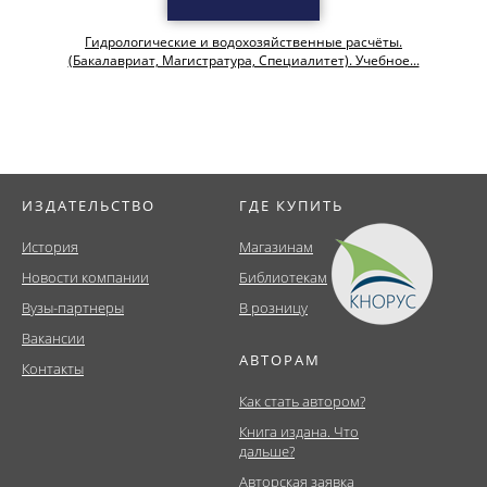
Гидрологические и водохозяйственные расчёты.
(Бакалавриат, Магистратура, Специалитет). Учебное...
ИЗДАТЕЛЬСТВО
ГДЕ КУПИТЬ
История
Магазинам
Новости компании
Библиотекам
Вузы-партнеры
В розницу
Вакансии
АВТОРАМ
Контакты
Как стать автором?
Книга издана. Что
дальше?
Авторская заявка