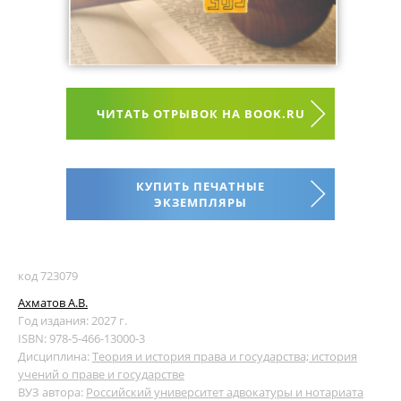
ЧИТАТЬ ОТРЫВОК НА BOOK.RU
КУПИТЬ ПЕЧАТНЫЕ
ЭКЗЕМПЛЯРЫ
код 723079
Ахматов А.В.
Год издания: 2027 г.
ISBN: 978-5-466-13000-3
Дисциплина:
Теория и история права и государства; история
учений о праве и государстве
ВУЗ автора:
Российский университет адвокатуры и нотариата