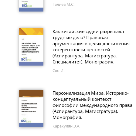
Галиев М.С.
Как китайские судьи разрешают
трудные дела? Правовая
аргументация в целях достижения
когерентности ценностей.
(Аспирантура, Магистратура,
Специалитет). Монография.
Сяо И.
Персонализация Мира. Историко-
концептуальный контекст
философии международного права.
(Аспирантура, Магистратура).
Монография.
Каракулян Э.А.