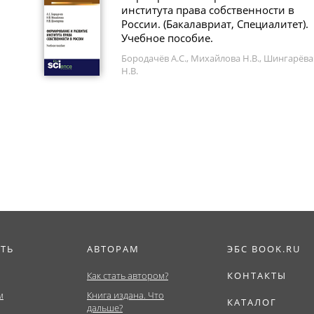
института права собственности в
России. (Бакалавриат, Специалитет).
Учебное пособие.
Бородачёв А.С., Михайлова Н.В., Шингарёва
Н.В.
ИТЬ
АВТОРАМ
ЭБС BOOK.RU
Как стать автором?
КОНТАКТЫ
м
Книга издана. Что
КАТАЛОГ
дальше?