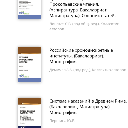
Прокопьевские чтения.
(Аспирантура, Бакалавриат,
Магистратура). Сборник статей.
Лонская С.В. (под общ. ред.), Коллектив
авторов
Российские хронодискретные
институты. (Бакалавриат).
Монография.
Демичев А.А. (под ред.), Коллектив авторов
Система наказаний в Древнем Риме.
(Бакалавриат, Магистратура).
Монография.
Першина Ю.В.