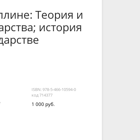
плине: Теория и
арства; история
дарстве
ISBN: 978-5-466-10594-0
код 714377
е
1 000 руб.