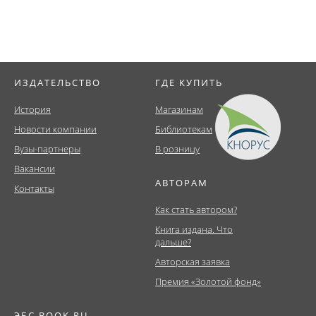
ИЗДАТЕЛЬСТВО
ГДЕ КУПИТЬ
История
Магазинам
Новости компании
Библиотекам
Вузы-партнеры
В розницу
Вакансии
АВТОРАМ
Контакты
Как стать автором?
Книга издана. Что
дальше?
Авторская заявка
Премия «Золотой фонд»
ЭБС BOOK.RU