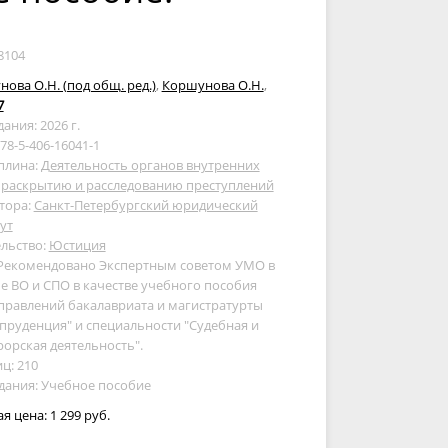
8104
ова О.Н. (под общ. ред.)
,
Коршунова О.Н.
,
7
дания: 2026 г.
978-5-406-16041-1
плина:
Деятельность органов внутренних
 раскрытию и расследованию преступлений
тора:
Санкт-Петербургский юридический
ут
льство:
Юстиция
 Рекомендовано Экспертным советом УМО в
е ВО и СПО в качестве учебного пособия
правлений бакалавриата и магистратурты
руденция" и специальности "Судебная и
орская деятельность".
ц: 210
дания: Учебное пособие
ая цена:
1 299 руб.