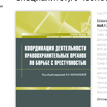
ая
код 71
Коршун
ещё + 
Год из
ISBN: 
Дисци
дел по
ВУЗ ав
инстит
Издате
Гриф:
систем
для на
"Юрисп
прокур
Страни
Вид из
Оптов