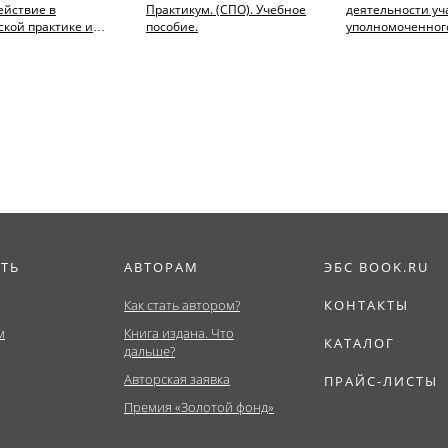
ействие в
Практикум. (СПО). Учебное
деятельности уч
кой практике и
пособие.
уполномоченног
ктике
полиции + еПри
ивного
Тесты. (Бакалаври
я...
ИТЬ
АВТОРАМ
ЭБС BOOK.RU
Как стать автором?
КОНТАКТЫ
м
Книга издана. Что
КАТАЛОГ
дальше?
Авторская заявка
ПРАЙС-ЛИСТЫ
Премия «Золотой фонд»