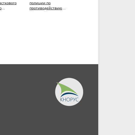
асткового
полиции по
хулиганские побуждения
о
противодействию
проблемы
ложение:
правонарушениям
законодательной
ат,...
несовершеннолетних.
регламентации и
(Аспирантура,...
правоприменительной...