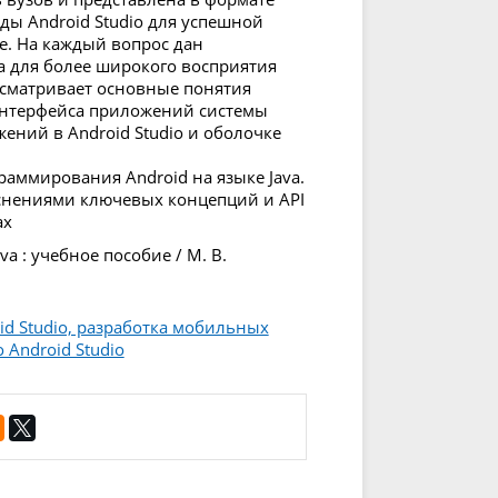
ды Android Studio для успешной
. На каждый вопрос дан
а для более широкого восприятия
ассматривает основные понятия
 интерфейса приложений системы
ений в Android Studio и оболочке
аммирования Android на языке Java.
нениями ключевых концепций и API
ах
va : учебное пособие / М. В.
id Studio, разработка мобильных
Android Studio