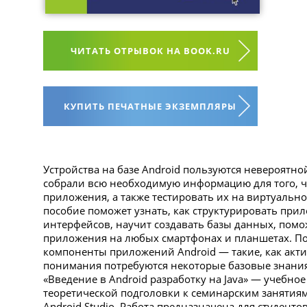
ЧИТАТЬ ОТРЫВОК НА BOOK.RU
КУПИТЬ ПЕЧАТНЫЕ ЭКЗЕМПЛЯРЫ
Устройства на базе Android пользуются невероятн
собрали всю необходимую информацию для того, ч
приложения, а также тестировать их на виртуально
пособие поможет узнать, как структурировать при
интерфейсов, научит создавать базы данных, помо
приложения на любых смартфонах и планшетах. П
компоненты приложений Android — такие, как акти
понимания потребуются некоторые базовые знания 
«Введение в Android разработку на Java» — учебно
теоретической подголовки к семинарским занятия
Android Studio. Работа предназначена для студенто