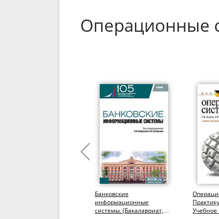
Операционные с
Информационные
Банковские
Операци
технологии в
информационные
Практику
юридической
системы. (Бакалавриат,
Учебное 
деятельности.
Магистратура). Учебник.