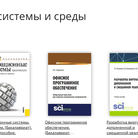
истемы и среды
онные системы.
Офисное программное
Разработка вирт
м. (Бакалавриат).
обеспечение.
дополненной и
пособие.
(Бакалавриат,
смешанной реал
Специалитет). Учебное
(СПО). Учебное п