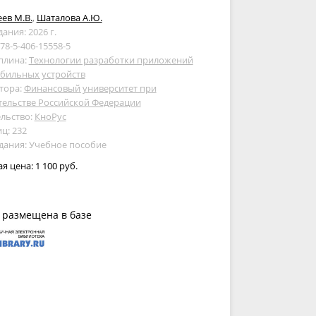
ев М.В.
,
Шаталова А.Ю.
дания: 2026 г.
978-5-406-15558-5
плина:
Технологии разработки приложений
обильных устройств
тора:
Финансовый университет при
тельстве Российской Федерации
льство:
КноРус
ц: 232
дания: Учебное пособие
ая цена:
1 100 руб.
 размещена в базе