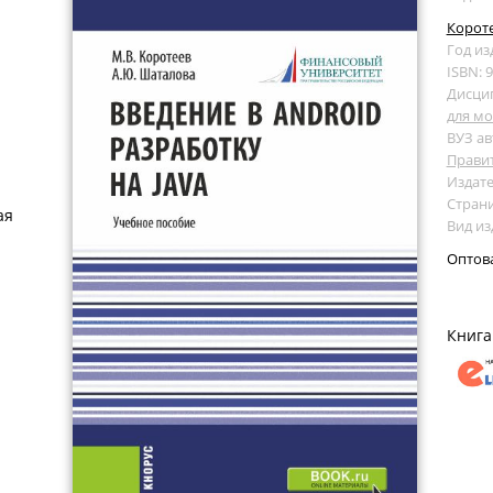
Короте
Год из
ISBN: 
Дисци
для м
ВУЗ ав
Прави
Издате
Страни
ая
Вид из
Оптов
Книга