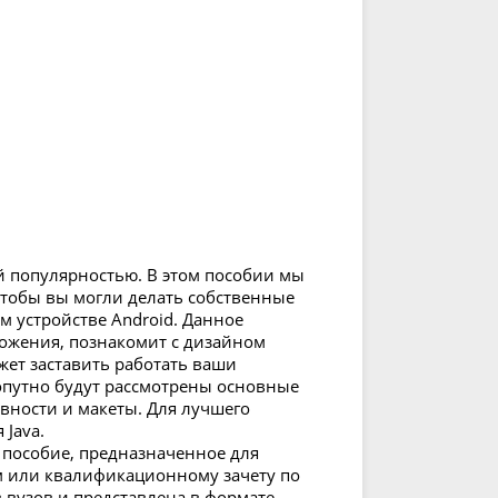
ой популярностью. В этом пособии мы
тобы вы могли делать собственные
м устройстве Android. Данное
ложения, познакомит с дизайном
жет заставить работать ваши
опутно будут рассмотрены основные
вности и макеты. Для лучшего
Java.
е пособие, предназначенное для
м или квалификационному зачету по
в вузов и представлена в формате