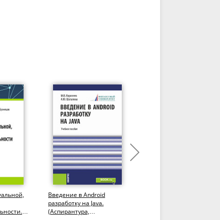
уальной,
Введение в Android
Эффективность и
разработку на Java.
оптимизация
ьности.
(Аспирантура,
компьютерных систем.
особие.
Бакалавриат,
(Аспирантура,