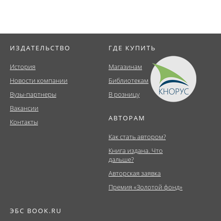
ИЗДАТЕЛЬСТВО
ГДЕ КУПИТЬ
История
Магазинам
Новости компании
Библиотекам
Вузы-партнеры
В розницу
Вакансии
АВТОРАМ
Контакты
Как стать автором?
Книга издана. Что
дальше?
Авторская заявка
Премия «Золотой фонд»
ЭБС BOOK.RU