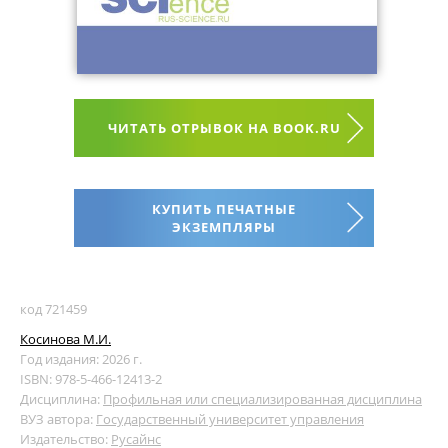
ЧИТАТЬ ОТРЫВОК НА BOOK.RU
КУПИТЬ ПЕЧАТНЫЕ
ЭКЗЕМПЛЯРЫ
код 721459
Косинова М.И.
Год издания: 2026 г.
ISBN: 978-5-466-12413-2
Дисциплина:
Профильная или специализированная дисциплина
ВУЗ автора:
Государственный университет управления
Издательство:
Русайнс