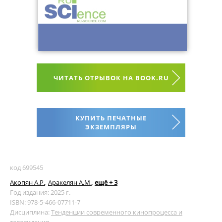
ЧИТАТЬ ОТРЫВОК НА BOOK.RU
КУПИТЬ ПЕЧАТНЫЕ
ЭКЗЕМПЛЯРЫ
код 699545
Акопян А.Р.
,
Аракелян А.М.
,
ещё + 3
Год издания: 2025 г.
ISBN: 978-5-466-07711-7
Дисциплина:
Тенденции современного кинопроцесса и
телевидения