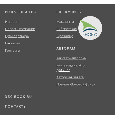
ИЗДАТЕЛЬСТВО
ГДЕ КУПИТЬ
История
Магазинам
Новости компании
Библиотекам
Вузы-партнеры
В розницу
Вакансии
АВТОРАМ
Контакты
Как стать автором?
Книга издана. Что
дальше?
Авторская заявка
Премия «Золотой фонд»
ЭБС BOOK.RU
КОНТАКТЫ