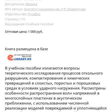
Дисциплина:
Физика
ВУЗ автора:
Институт механики им. Р.Р. Мавлютова
Издательство:
Русайнс
Страниц: 170
Вид издания: Учебное пособие
Оптовая цена:
1 000 руб.
Книга размещена в базе
В учебном пособии излагаются вопросы
теоретического исследования процессов откольного
разрушения, компактирования и химических
превращений в слоистых, пористых и порошковых
средах в условиях ударного нагружения. Рассмотрены
особенности распространения волн напряжений в
многослойных пластинах в акустическом
приближении, с использованием численной
реализации моделей повреждаемой и уплотняющейся