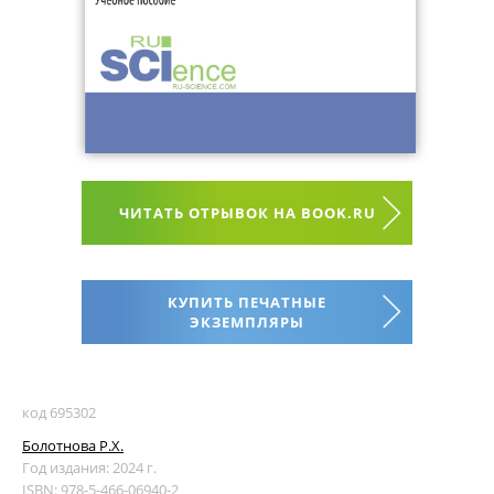
ЧИТАТЬ ОТРЫВОК НА BOOK.RU
КУПИТЬ ПЕЧАТНЫЕ
ЭКЗЕМПЛЯРЫ
код 695302
Болотнова Р.Х.
Год издания: 2024 г.
ISBN: 978-5-466-06940-2