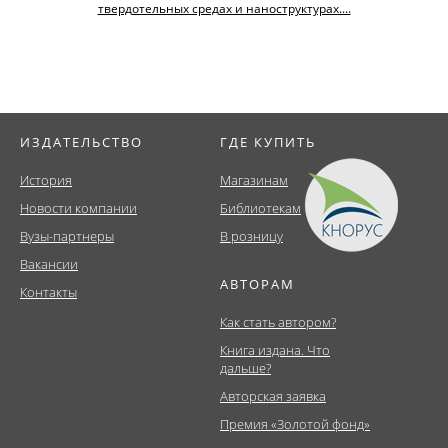
твердотельных средах и наноструктурах....
ИЗДАТЕЛЬСТВО
ГДЕ КУПИТЬ
История
Магазинам
Новости компании
Библиотекам
Вузы-партнеры
В розницу
Вакансии
АВТОРАМ
Контакты
Как стать автором?
Книга издана. Что
дальше?
Авторская заявка
Премия «Золотой фонд»