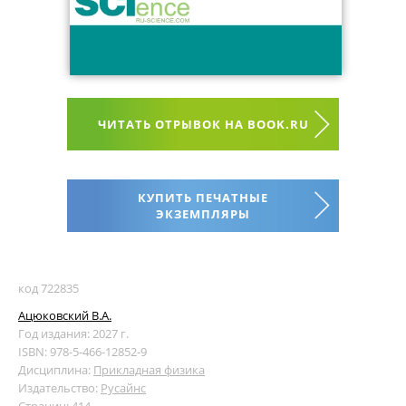
ЧИТАТЬ ОТРЫВОК НА BOOK.RU
КУПИТЬ ПЕЧАТНЫЕ
ЭКЗЕМПЛЯРЫ
код 722835
Ацюковский В.А.
Год издания: 2027 г.
ISBN: 978-5-466-12852-9
Дисциплина:
Прикладная физика
Издательство:
Русайнс
Страниц: 414