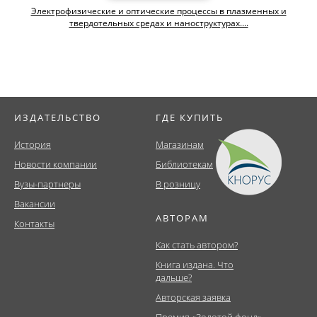
Электрофизические и оптические процессы в плазменных и
твердотельных средах и наноструктурах....
ИЗДАТЕЛЬСТВО
ГДЕ КУПИТЬ
История
Магазинам
Новости компании
Библиотекам
Вузы-партнеры
В розницу
Вакансии
АВТОРАМ
Контакты
Как стать автором?
Книга издана. Что
дальше?
Авторская заявка
Премия «Золотой фонд»