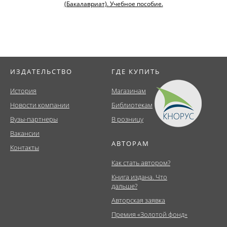
(Бакалавриат). Учебное пособие.
ИЗДАТЕЛЬСТВО
ГДЕ КУПИТЬ
История
Магазинам
Новости компании
Библиотекам
Вузы-партнеры
В розницу
Вакансии
АВТОРАМ
Контакты
Как стать автором?
Книга издана. Что
дальше?
Авторская заявка
Премия «Золотой фонд»