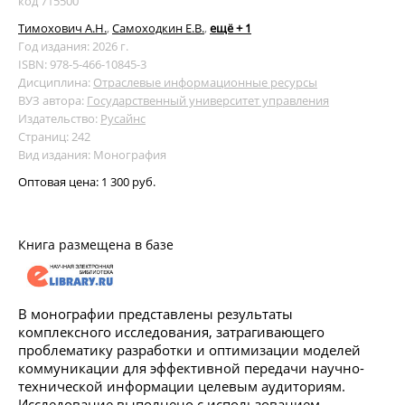
код 715500
Тимохович А.Н.
,
Самоходкин Е.В.
,
ещё + 1
Год издания: 2026 г.
ISBN: 978-5-466-10845-3
Дисциплина:
Отраслевые информационные ресурсы
ВУЗ автора:
Государственный университет управления
Издательство:
Русайнс
Страниц: 242
Вид издания: Монография
Оптовая цена:
1 300 руб.
Книга размещена в базе
В монографии представлены результаты
комплексного исследования, затрагивающего
проблематику разработки и оптимизации моделей
коммуникации для эффективной передачи научно-
технической информации целевым аудиториям.
Исследование выполнено с использованием