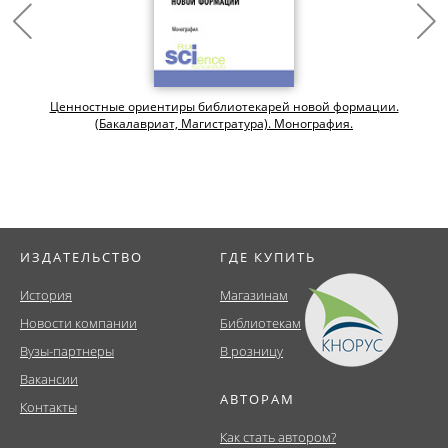
Ценностные ориентиры библиотекарей новой формации.
(Бакалавриат, Магистратура). Монография.
ИЗДАТЕЛЬСТВО
ГДЕ КУПИТЬ
История
Магазинам
Новости компании
Библиотекам
Вузы-партнеры
В розницу
Вакансии
АВТОРАМ
Контакты
Как стать автором?