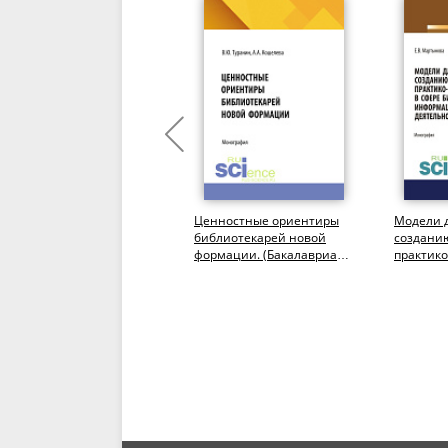
Книгоиздание: вчера,
Ценностные ориентиры
Модели 
егодня, завтра.
библиотекарей новой
создани
(Аспирантура,
формации. (Бакалавриат,
практик
Бакалавриат,
Магистратура).
текстов в
Магистратура). Сборник
Монография.
статей.