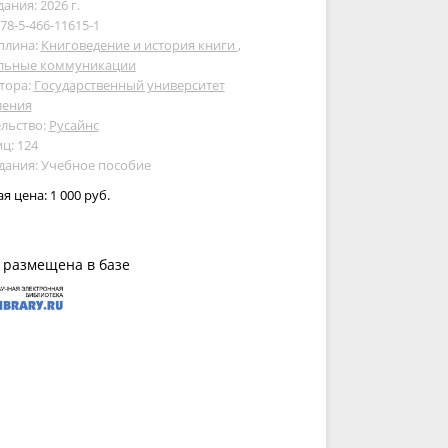
дания: 2026 г.
978-5-466-11615-1
плина:
Книговедение и история книги
,
льные коммуникации
тора:
Государственный университет
ления
льство:
Русайнс
ц: 124
дания: Учебное пособие
ая цена:
1 000 руб.
 размещена в базе