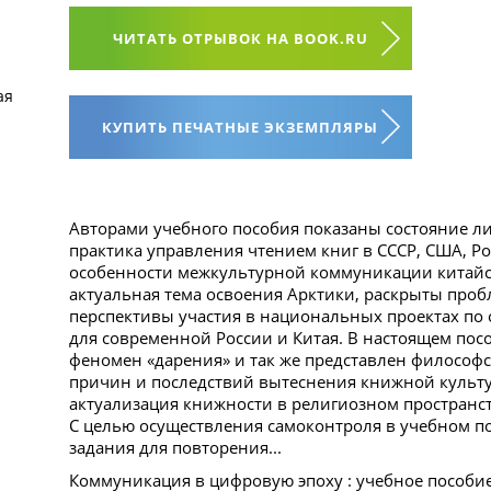
ЧИТАТЬ ОТРЫВОК НА BOOK.RU
ая
КУПИТЬ ПЕЧАТНЫЕ ЭКЗЕМПЛЯРЫ
Авторами учебного пособия показаны состояние л
практика управления чтением книг в СССР, США, Ро
особенности межкультурной коммуникации китайск
актуальная тема освоения Арктики, раскрыты про
перспективы участия в национальных проектах по 
для современной России и Китая. В настоящем по
феномен «дарения» и так же представлен философ
причин и последствий вытеснения книжной культу
актуализация книжности в религиозном пространств
С целью осуществления самоконтроля в учебном п
задания для повторения...
Коммуникация в цифровую эпоху : учебное пособие / 