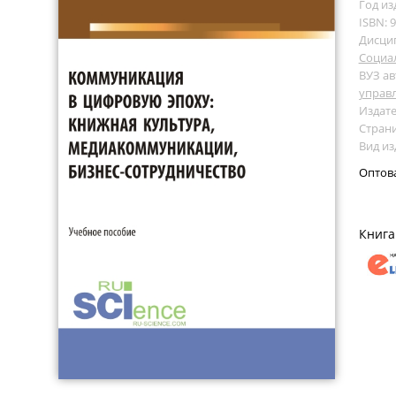
Год из
ISBN: 
Дисци
Социа
ВУЗ ав
управ
Издате
Страни
Вид из
Оптов
Книга