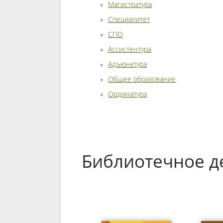
Магистратура
Специалитет
СПО
Ассистентура
Адъюнктура
Общее образование
Ординатура
Библиотечное д