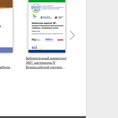
Библиотечный маркетинг
Библиотечно-
360°: материалы IV
информационная
чебное
Всероссийской научно-
деятельность: эволюция
практической
содержания и структуры.
конференции с...
(Бакалавриат,...