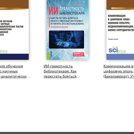
для обучения
ИИ-грамотность
Коммуникация в
ю научных
библиотекаря. Как
цифровую эпоху.
о-аналитических
перестать бояться
(Бакалавриат). У
 сфере...
искусственный интеллект
пособие.
и начать его...