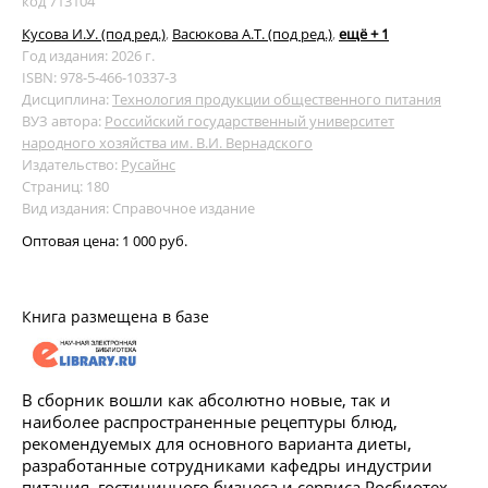
код 713104
Кусова И.У. (под ред.)
,
Васюкова А.Т. (под ред.)
,
ещё + 1
Год издания: 2026 г.
ISBN: 978-5-466-10337-3
Дисциплина:
Технология продукции общественного питания
ВУЗ автора:
Российский государственный университет
народного хозяйства им. В.И. Вернадского
Издательство:
Русайнс
Страниц: 180
Вид издания: Справочное издание
Оптовая цена:
1 000 руб.
Книга размещена в базе
В сборник вошли как абсолютно новые, так и
наиболее распространенные рецептуры блюд,
рекомендуемых для основного варианта диеты,
разработанные сотрудниками кафедры индустрии
питания, гостиничного бизнеса и сервиса Росбиотех.