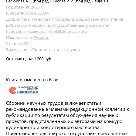
Васюкова А.Т. (под ред.)
,
Кусова И.У. (под ред.)
,
ещё + 1
Год издания: 2023 г.
ISBN: 978-5-466-05580-1
Дисциплина:
Технология продукции общественного питания
ВУЗ автора:
Российский государственный университет
народного хозяйства им. В.И. Вернадского
Издательство:
Русайнс
Страниц: 204
Вид издания: Сборник научных трудов
Оптовая цена:
1 200 руб.
Книга размещена в базе
Сборник научных трудов включает статьи,
рекомендованные членами редакционной коллегии к
публикации по результатам обсуждения научных
проектов, представленных их авторами на конкурс
кулинарного и кондитерского мастерства.
Предназначен для широкого круга заинтересованных