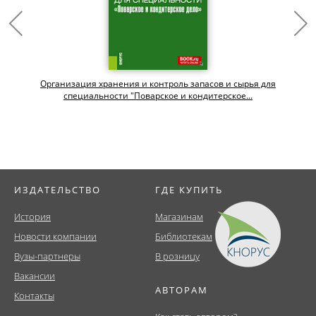
Организация хранения и контроль запасов и сырья для
специальности "Поварское и кондитерское...
ИЗДАТЕЛЬСТВО
ГДЕ КУПИТЬ
История
Магазинам
Новости компании
Библиотекам
Вузы-партнеры
В розницу
Вакансии
АВТОРАМ
Контакты