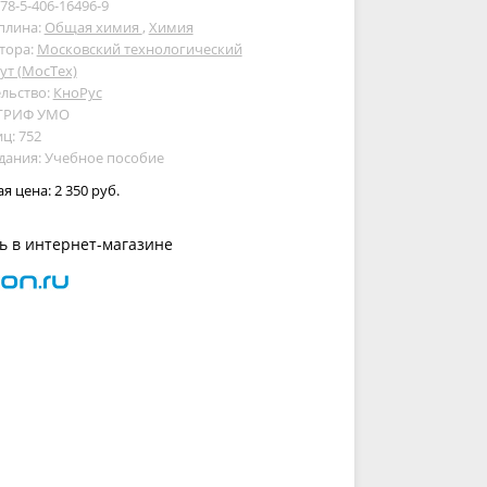
978-5-406-16496-9
плина:
Общая химия
,
Химия
тора:
Московский технологический
ут (МосТех)
льство:
КноРус
 ГРИФ УМО
ц: 752
дания: Учебное пособие
ая цена:
2 350 руб.
ь в интернет-магазине