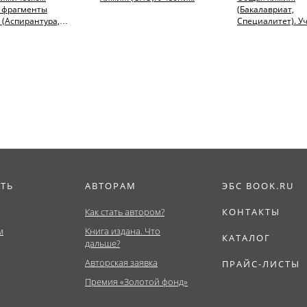
: фрагменты
(Бакалавриат,
 (Аспирантура,
Специалитет). У
тура).
пособие.
фия.
ИТЬ
АВТОРАМ
ЭБС BOOK.RU
Как стать автором?
КОНТАКТЫ
м
Книга издана. Что
КАТАЛОГ
дальше?
Авторская заявка
ПРАЙС-ЛИСТЫ
Премия «Золотой фонд»