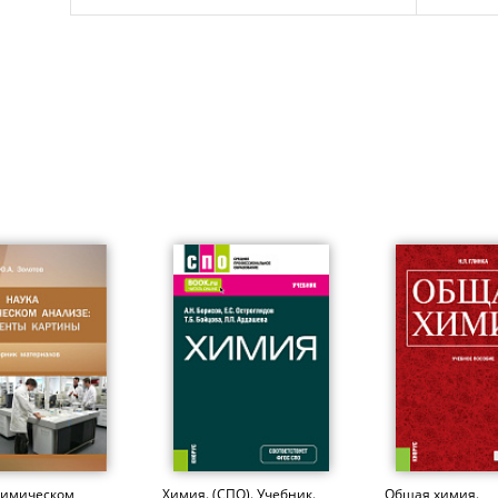
химическом
Химия. (СПО). Учебник.
Общая химия.