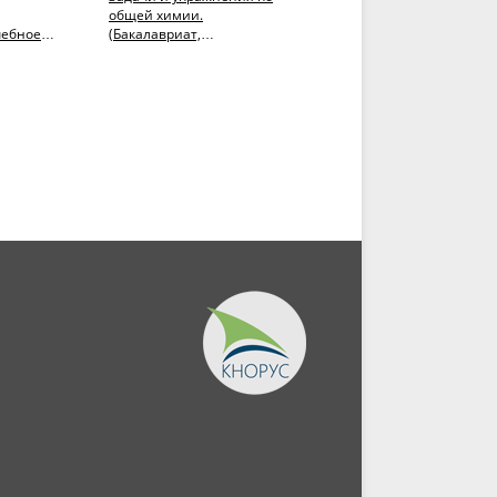
общей химии.
(Аспирантура,
чебное
(Бакалавриат,
Бакалавриат,
Специалитет). Учебное
Магистратура). Учебное
пособие.
пособие.