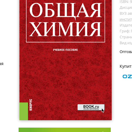
ISBN: 
Дисци
ВУЗ ав
инстит
Издате
Гриф:
Страни
Вид из
Оптов
ая
Купит