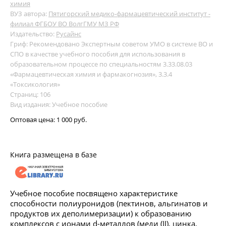
химия
ВУЗ автора:
Пятигорский медико-фармацевтический институт -
филиал ФГБОУ ВО ВолгГМУ МЗ РФ
Издательство:
Русайнс
Гриф: Рекомендовано Экспертным советом УМО в системе ВО и
СПО в качестве учебного пособия для использования в
образовательном процессе по специальностям 3.33.08.03
«Фармацевтическая химия и фармакогнозия», 3.3.4
«Токсикология»
Страниц: 106
Вид издания: Учебное пособие
Оптовая цена:
1 000 руб.
Книга размещена в базе
Учебное пособие посвящено характеристике
способности полиуронидов (пектинов, альгинатов и
продуктов их деполимеризации) к образованию
комплексов с ионами d-металлов (меди (II), цинка,