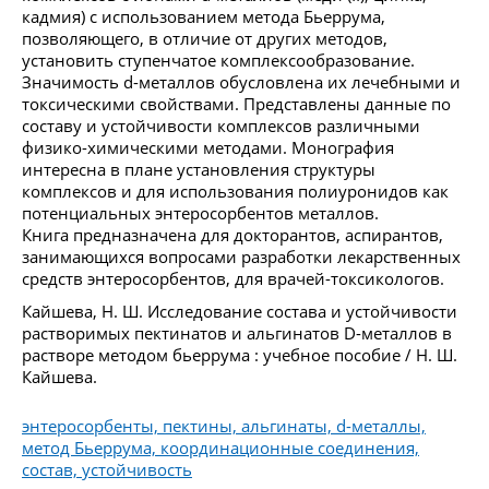
кадмия) с использованием метода Бьеррума,
позволяющего, в отличие от других методов,
установить ступенчатое комплексообразование.
Значимость d-металлов обусловлена их лечебными и
токсическими свойствами. Представлены данные по
составу и устойчивости комплексов различными
физико-химическими методами. Монография
интересна в плане установления структуры
комплексов и для использования полиуронидов как
потенциальных энтеросорбентов металлов.
Книга предназначена для докторантов, аспирантов,
занимающихся вопросами разработки лекарственных
средств энтеросорбентов, для врачей-токсикологов.
Кайшева, Н. Ш. Исследование состава и устойчивости
растворимых пектинатов и альгинатов D-металлов в
растворе методом бьеррума : учебное пособие / Н. Ш.
Кайшева.
энтеросорбенты, пектины, альгинаты, d-металлы,
метод Бьеррума, координационные соединения,
состав, устойчивость