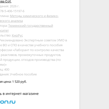
ва О.И.
дания: 2026 г.
978-5-406-15197-6
плина:
Методы химического и физико-
еского анализа
тора:
Тюменский государственный
рситет
льство:
КноРус
 Рекомендовано Экспертным советом УМО в
е ВО и СПО в качестве учебного пособия
офессии «Лаборант по контролю качества
 реактивов, промежуточных продуктов,
й продукции, отходов производства (по
ям)»
ц: 400
дания: Учебное пособие
ая цена:
1 520 руб.
ь в интернет-магазине