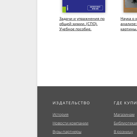
Качественный анализ
Задачи и упражнения по
Наука о 
катионов и анионов всех
общей химии. (СПО).
анализе
аналитических групп
Учебное пособие.
картины.
химических элементов
Магистра
о...
Моногра
ИЗДАТЕЛЬСТВО
ГДЕ КУП
История
Магазинам
Новости компании
Библиотека
Вузы-партнеры
В розницу