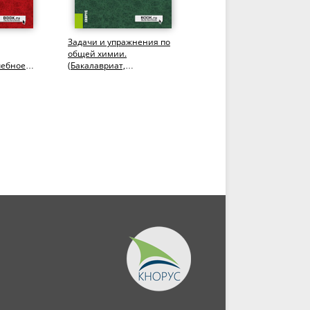
Задачи и упражнения по
Химия липидов.
общей химии.
(Аспирантура,
чебное
(Бакалавриат,
Бакалавриат,
Специалитет). Учебное
Магистратура). Учебное
пособие.
пособие.