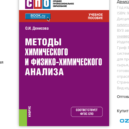
Денисо
Год из
ISBN: 
Дисци
химич
ВУЗ ав
униве
Издате
Гриф:
систем
для пр
ая
сырья,
готово
отрасл
Страни
Вид из
Оптов
Купит