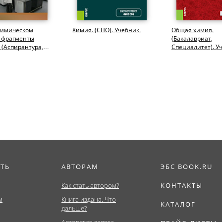
химическом
Химия. (СПО). Учебник.
Общая химия.
: фрагменты
(Бакалавриат,
 (Аспирантура,
Специалитет). У
тура).
пособие.
фия.
ИТЬ
АВТОРАМ
ЭБС BOOK.RU
Как стать автором?
КОНТАКТЫ
м
Книга издана. Что
КАТАЛОГ
дальше?
Авторская заявка