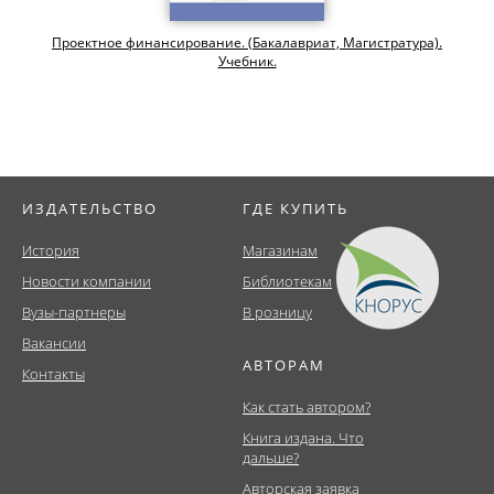
Проектное финансирование. (Бакалавриат, Магистратура).
Учебник.
ИЗДАТЕЛЬСТВО
ГДЕ КУПИТЬ
История
Магазинам
Новости компании
Библиотекам
Вузы-партнеры
В розницу
Вакансии
АВТОРАМ
Контакты
Как стать автором?
Книга издана. Что
дальше?
Авторская заявка