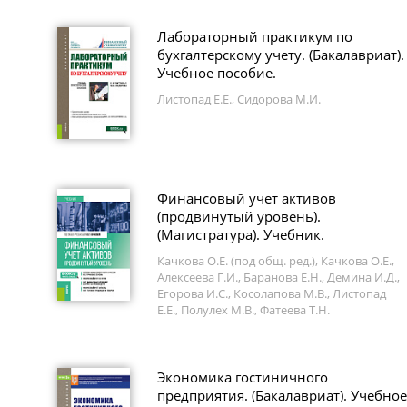
Лабораторный практикум по
бухгалтерскому учету. (Бакалавриат).
Учебное пособие.
Листопад Е.Е., Сидорова М.И.
Финансовый учет активов
(продвинутый уровень).
(Магистратура). Учебник.
Качкова О.Е. (под общ. ред.), Качкова О.Е.,
Алексеева Г.И., Баранова Е.Н., Демина И.Д.,
Егорова И.С., Косолапова М.В., Листопад
Е.Е., Полулех М.В., Фатеева Т.Н.
Экономика гостиничного
предприятия. (Бакалавриат). Учебное