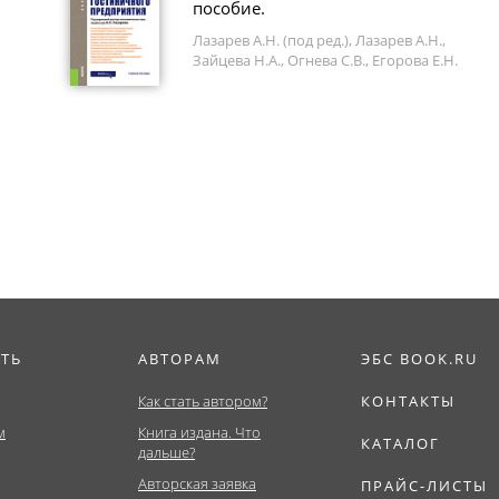
пособие.
Лазарев А.Н. (под ред.), Лазарев А.Н.,
Зайцева Н.А., Огнева С.В., Егорова Е.Н.
ИТЬ
АВТОРАМ
ЭБС BOOK.RU
Как стать автором?
КОНТАКТЫ
м
Книга издана. Что
КАТАЛОГ
дальше?
Авторская заявка
ПРАЙС-ЛИСТЫ