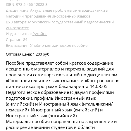
ISBN: 978-5-466-12028-8
Дисциплина:
Актуальные проблемы лингводидактики и
методики преподавания иностранных языков
ВУЗ автора:
Московский государственный педагогический
университет
Издательство:
Русайнс
Страниц: 84
Вид издания: Учебно-методическое пособие
Оптовая цена:
1 200 руб.
Пособие представляет собой краткое содержание
лекционных материалов и перечень заданий для
проведения семинарских занятий по дисциплинам
«Сопоставительное языкознание» и «Контрастивная
лингвистика» программ бакалавриата 44.03.05
Педагогическое образование (с двумя профилями
подготовки), профиль Иностранный язык
(английский) и Иностранный язык (итальянский/
немецкий), Иностранный язык (китайский) и
Иностранный язык (английский).
Материалы пособия направлены на закрепление и
расширение знаний студентов в области