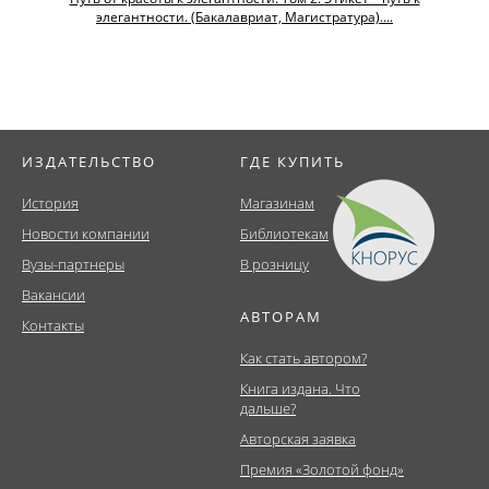
элегантности. (Бакалавриат, Магистратура)....
ИЗДАТЕЛЬСТВО
ГДЕ КУПИТЬ
История
Магазинам
Новости компании
Библиотекам
Вузы-партнеры
В розницу
Вакансии
АВТОРАМ
Контакты
Как стать автором?
Книга издана. Что
дальше?
Авторская заявка
Премия «Золотой фонд»