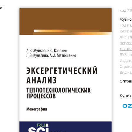
ая
код 71
Жуйков
Год из
ISBN: 
Дисци
ресур
технол
ВУЗ ав
Издате
Страни
Вид и
Оптов
Купит