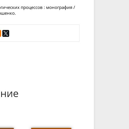
огических процессов : монография /
тюшенко.
ение