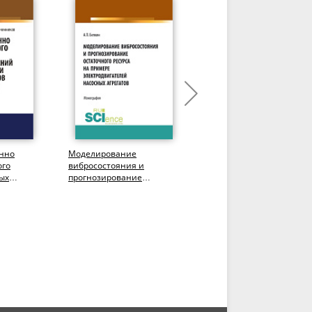
нно
Моделирование
Международные
ого
вибросостояния и
инструменты «зеленой»
ых
прогнозирование
трансформации
остаточного ресурса на
энергетического
лементов
примере
комплекса. (Бакалавриат,.
электродвигателей...