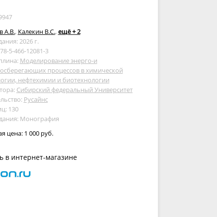
9947
 А.В.
,
Калекин В.С.
,
ещё + 2
дания: 2026 г.
978-5-466-12081-3
плина:
Моделирование энерго-и
сосберегающих процессов в химической
огии, нефтехимии и биотехнологии
тора:
Сибирский федеральный Университет
льство:
Русайнс
ц: 130
здания: Монография
ая цена:
1 000 руб.
ь в интернет-магазине