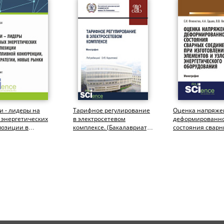
 - лидеры на
Тарифное регулирование
Оценка напряже
 энергетических
в электросетевом
деформированн
позиции в
комплексе. (Бакалавриат,
состояния сварн
ивной
Магистратура,
соединений при
ции, новые...
Специалитет)....
изготовлении э
и узлов...