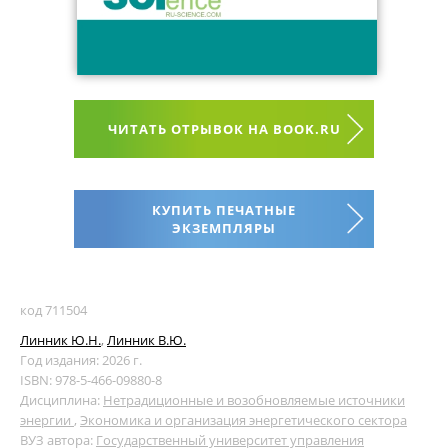
ЧИТАТЬ ОТРЫВОК НА BOOK.RU
КУПИТЬ ПЕЧАТНЫЕ
ЭКЗЕМПЛЯРЫ
код 711504
Линник Ю.Н.
,
Линник В.Ю.
Год издания: 2026 г.
ISBN: 978-5-466-09880-8
Дисциплина:
Нетрадиционные и возобновляемые источники
энергии
,
Экономика и организация энергетического сектора
ВУЗ автора:
Государственный университет управления