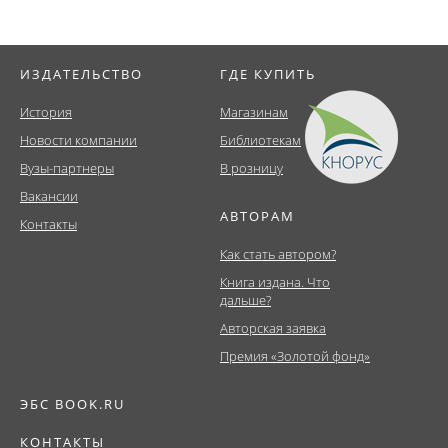
ИЗДАТЕЛЬСТВО
ГДЕ КУПИТЬ
История
Магазинам
Новости компании
Библиотекам
Вузы-партнеры
В розницу
Вакансии
АВТОРАМ
Контакты
Как стать автором?
Книга издана. Что
дальше?
Авторская заявка
Премия «Золотой фонд»
ЭБС BOOK.RU
КОНТАКТЫ