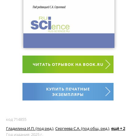
ЧИТАТЬ ОТРЫВОК НА BOOK.RU
КУПИТЬ ПЕЧАТНЫЕ
ЭКЗЕМПЛЯРЫ
код 714855
Гладилина И.П. (под ред.)
,
Сергеева С.А. (под общ. ред.)
,
ещё + 2
Год издания: 2025 г.