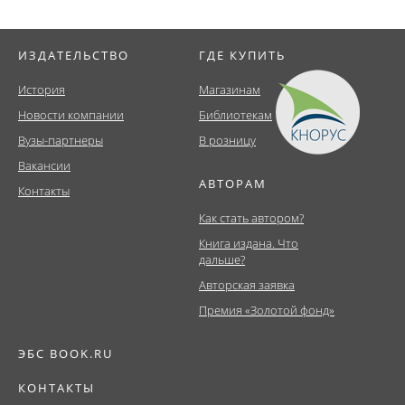
ИЗДАТЕЛЬСТВО
ГДЕ КУПИТЬ
История
Магазинам
Новости компании
Библиотекам
Вузы-партнеры
В розницу
Вакансии
АВТОРАМ
Контакты
Как стать автором?
Книга издана. Что
дальше?
Авторская заявка
Премия «Золотой фонд»
ЭБС BOOK.RU
КОНТАКТЫ