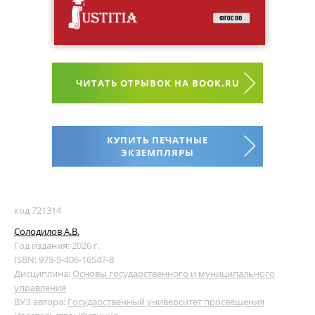
ЧИТАТЬ ОТРЫВОК НА BOOK.RU
КУПИТЬ ПЕЧАТНЫЕ
ЭКЗЕМПЛЯРЫ
код 721314
Солодилов А.В.
Год издания: 2026 г.
ISBN: 978-5-406-16547-8
Дисциплина:
Основы государственного и муниципального
управления
ВУЗ автора:
Государственный университет просвещения