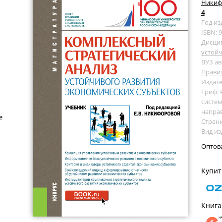
Никифо
4
Год из
ISBN: 
Дисци
устойч
ВУЗ ав
Прави
Издате
Гриф:
систем
напра
е
Страни
Вид из
Оптов
Купит
Книга