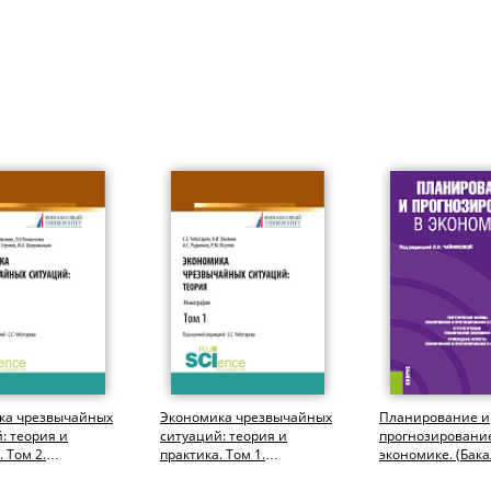
ка чрезвычайных
Экономика чрезвычайных
Планирование и
: теория и
ситуаций: теория и
прогнозировани
 Том 2.
практика. Том 1.
экономике. (Бака
риат,
(Бакалавриат,
Магистратура,