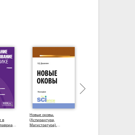
Новые оковы.
Миграция населения и
е в
(Аспирантура,
мобильность трудовых
лавриат,
Магистратура).
ресурсов. (Аспирантура,
Монография.
Бакалавриат,