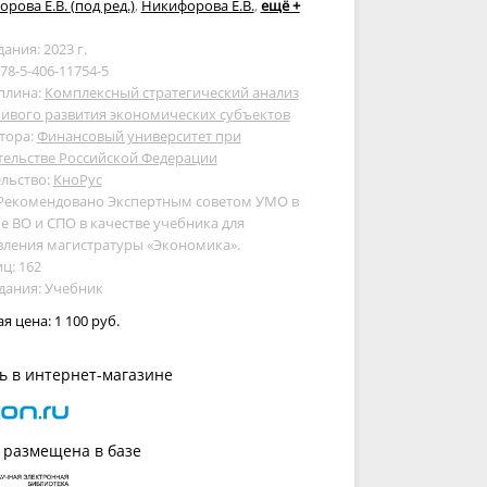
рова Е.В. (под ред.)
,
Никифорова Е.В.
,
ещё +
дания: 2023 г.
978-5-406-11754-5
плина:
Комплексный стратегический анализ
ивого развития экономических субъектов
тора:
Финансовый университет при
тельстве Российской Федерации
льство:
КноРус
 Рекомендовано Экспертным советом УМО в
е ВО и СПО в качестве учебника для
вления магистратуры «Экономика».
ц: 162
дания: Учебник
ая цена:
1 100 руб.
ь в интернет-магазине
 размещена в базе