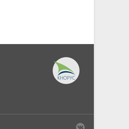
чебник.
Магистратура)....