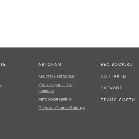
ура)....
Магистратура)....
Специалитет). У
ИТЬ
АВТОРАМ
ЭБС BOOK.RU
Как стать автором?
КОНТАКТЫ
м
Книга издана. Что
КАТАЛОГ
дальше?
Авторская заявка
ПРАЙС-ЛИСТЫ
Премия «Золотой фонд»