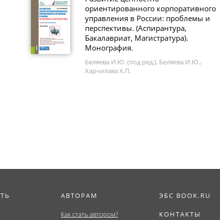
ориентированного корпоративного
управления в России: проблемы и
перспективы. (Аспирантура,
Бакалавриат, Магистратура).
Монография.
Беляева И.Ю. (под ред.), Беляева И.Ю.,
Харчилава Х.П.
ИТЬ
АВТОРАМ
ЭБС BOOK.RU
Как стать автором?
КОНТАКТЫ