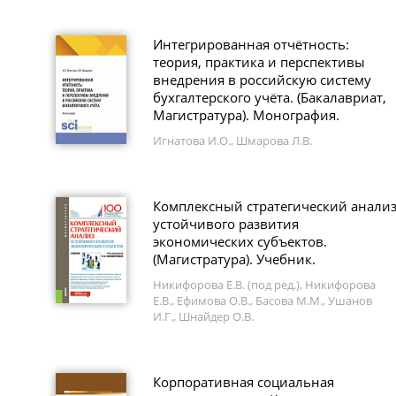
Интегрированная отчётность:
теория, практика и перспективы
внедрения в российскую систему
бухгалтерского учёта. (Бакалавриат,
Магистратура). Монография.
Игнатова И.О., Шмарова Л.В.
Комплексный стратегический анали
устойчивого развития
экономических субъектов.
(Магистратура). Учебник.
Никифорова Е.В. (под ред.), Никифорова
Е.В., Ефимова О.В., Басова М.М., Ушанов
И.Г., Шнайдер О.В.
Корпоративная социальная