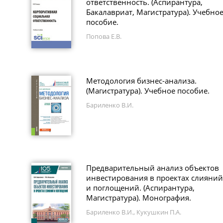
ответственность. (Аспирантура,
Бакалавриат, Магистратура). Учебно
пособие.
Попова Е.В.
Методология бизнес-анализа.
(Магистратура). Учебное пособие.
Бариленко В.И.
Предварительный анализ объектов
инвестирования в проектах слияний
и поглощений. (Аспирантура,
Магистратура). Монография.
Бариленко В.И., Кукушкин П.А.