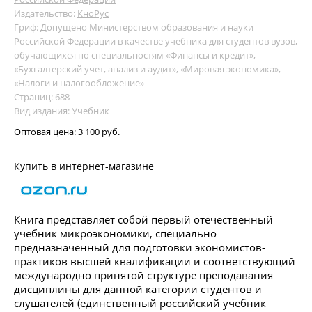
Издательство:
КноРус
Гриф: Допущено Министерством образования и науки
Российской Федерации в качестве учебника для студентов вузов,
обучающихся по специальностям «Финансы и кредит»,
«Бухгалтерский учет, анализ и аудит», «Мировая экономика»,
«Налоги и налогообложение»
Страниц: 688
Вид издания: Учебник
Оптовая цена:
3 100 руб.
Купить в интернет-магазине
Книга представляет собой первый отечественный
учебник микроэкономики, специально
предназначенный для подготовки экономистов-
практиков высшей квалификации и соответствующий
международно принятой структуре преподавания
дисциплины для данной категории студентов и
слушателей (единственный российский учебник