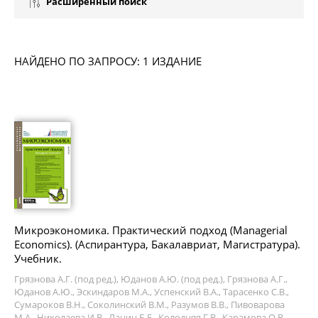
Расширенный поиск
НАЙДЕНО ПО ЗАПРОСУ: 1 ИЗДАНИЕ
Микроэкономика. Практический подход (Managerial
Economics). (Аспирантура, Бакалавриат, Магистратура).
Учебник.
Грязнова А.Г. (под ред.), Юданов А.Ю. (под ред.), Грязнова А.Г.,
Юданов А.Ю., Эскиндаров М.А., Успенский В.А., Тарасенко С.В.,
Сумароков В.Н., Соколинский В.М., Разумов В.В., Пивоварова
М.А., Николаева И.В., Ланин Б.Е., Колодняя Г.В., Карамова О.В.,