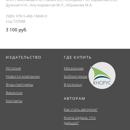
Думная Н.Н., Альпидовская М.Л., Абрамова М.А.
ISBN: 978-5-406-16840-0
код 723588
3 100 руб.
ИЗДАТЕЛЬСТВО
ГДЕ КУПИТЬ
История
Магазинам
Новости компании
Библиотекам
Вузы-партнеры
В розницу
Вакансии
АВТОРАМ
Контакты
Как стать автором?
Книга издана. Что
дальше?