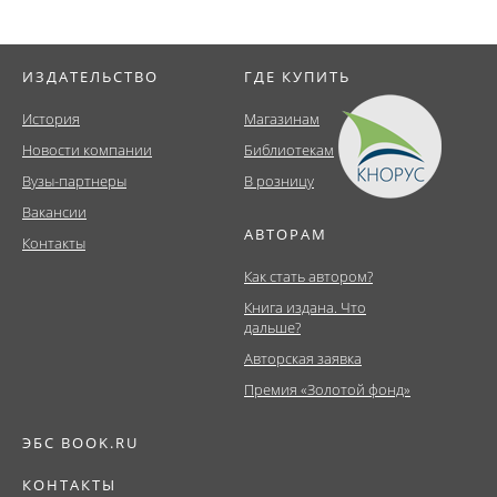
ИЗДАТЕЛЬСТВО
ГДЕ КУПИТЬ
История
Магазинам
Новости компании
Библиотекам
Вузы-партнеры
В розницу
Вакансии
АВТОРАМ
Контакты
Как стать автором?
Книга издана. Что
дальше?
Авторская заявка
Премия «Золотой фонд»
ЭБС BOOK.RU
КОНТАКТЫ