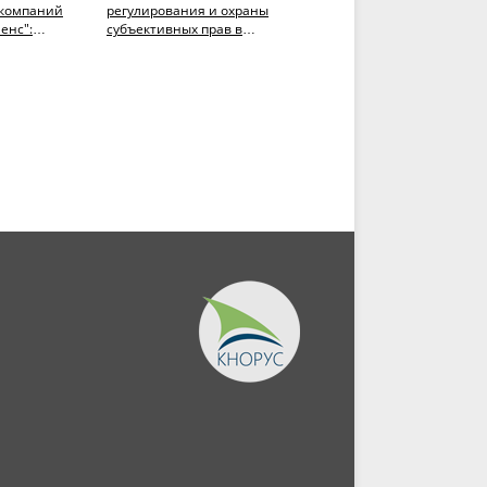
компаний
регулирования и охраны
государственного
енс":
субъективных прав в
управления в сфере
области получения,
информационных
использования,...
технологий и...