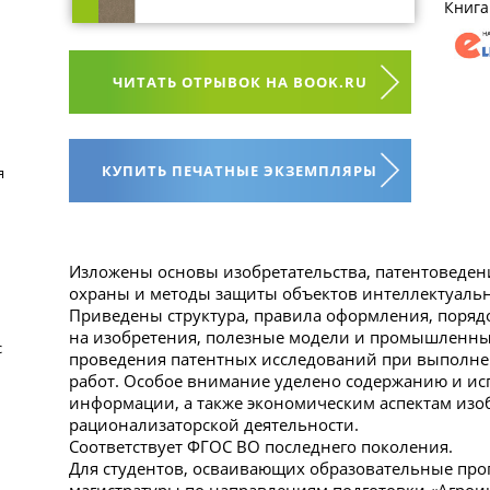
Книга
ЧИТАТЬ ОТРЫВОК НА BOOK.RU
КУПИТЬ ПЕЧАТНЫЕ ЭКЗЕМПЛЯРЫ
я
Изложены основы изобретательства, патентоведен
охраны и методы защиты объектов интеллектуаль
Приведены структура, правила оформления, порядо
на изобретения, полезные модели и промышленны
с
проведения патентных исследований при выполн
работ. Особое внимание уделено содержанию и и
информации, а также экономическим аспектам изо
рационализаторской деятельности.
Cоответствует ФГОС ВО последнего поколения.
Для студентов, осваивающих образовательные про
магистратуры по направлениям подготовки «Агрои