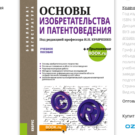
ая
Кравче
Год из
ISBN: 
Дисци
ВУЗ ав
аграрн
Издате
Гриф:
объед
полит
учебно
завед
подго
Страни
Вид из
Оптов
Купит