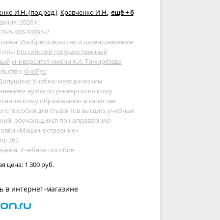
нко И.Н. (под ред.)
,
Кравченко И.Н.
,
ещё + 6
дания: 2026 г.
978-5-406-10695-2
плина:
Изобретательство и патентоведение
тора:
Российский государственный
ый университет имени К.А. Тимирязева
льство:
КноРус
 Допущено Учебно-методическим
инением вузов по университетскому
ехническому образованию в качестве
го пособия для студентов высших учебных
ений, обучающихся по направлению
товки «Машиностроение»
ц: 262
дания: Учебное пособие
ая цена:
1 300 руб.
ь в интернет-магазине