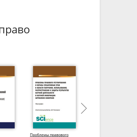
 право
Проблемы правового
Правовое регулировани