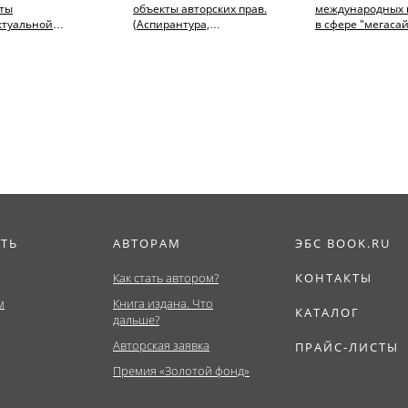
аты
объекты авторских прав.
международных 
ктуальной
(Аспирантура,
в сфере "мегасай
ости.
Бакалавриат,
сравнительное...
тура,
Магистратура).
иат,
Монография.
ура,...
ИТЬ
АВТОРАМ
ЭБС BOOK.RU
Как стать автором?
КОНТАКТЫ
м
Книга издана. Что
КАТАЛОГ
дальше?
Авторская заявка
ПРАЙС-ЛИСТЫ
Премия «Золотой фонд»