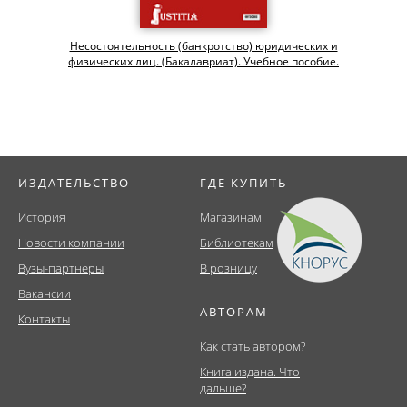
Несостоятельность (банкротство) юридических и
физических лиц. (Бакалавриат). Учебное пособие.
ИЗДАТЕЛЬСТВО
ГДЕ КУПИТЬ
История
Магазинам
Новости компании
Библиотекам
Вузы-партнеры
В розницу
Вакансии
АВТОРАМ
Контакты
Как стать автором?
Книга издана. Что
дальше?