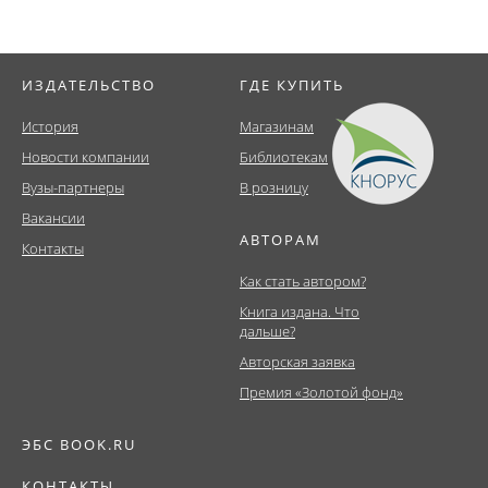
ИЗДАТЕЛЬСТВО
ГДЕ КУПИТЬ
История
Магазинам
Новости компании
Библиотекам
Вузы-партнеры
В розницу
Вакансии
АВТОРАМ
Контакты
Как стать автором?
Книга издана. Что
дальше?
Авторская заявка
Премия «Золотой фонд»
ЭБС BOOK.RU
КОНТАКТЫ