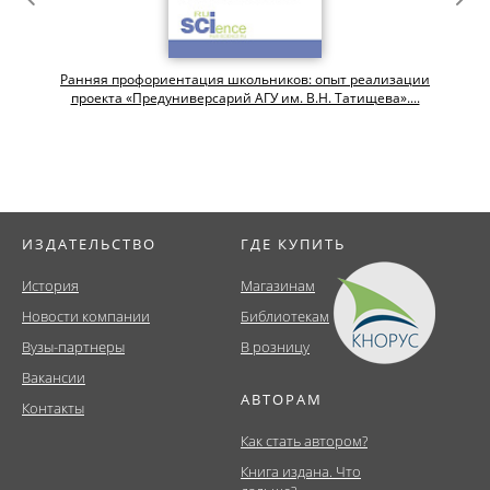
Ранняя профориентация школьников: опыт реализации
проекта «Предуниверсарий АГУ им. В.Н. Татищева»....
ИЗДАТЕЛЬСТВО
ГДЕ КУПИТЬ
История
Магазинам
Новости компании
Библиотекам
Вузы-партнеры
В розницу
Вакансии
АВТОРАМ
Контакты
Как стать автором?
Книга издана. Что