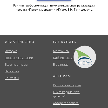
Ранняя профориентация школьников: опыт реализации
проекта «Предуниверсарий АГУ им. В.Н. Татищева»....
ИЗДАТЕЛЬСТВО
ГДЕ КУПИТЬ
История
Магазинам
Новости компании
Библиотекам
Вузы-партнеры
В розницу
Вакансии
АВТОРАМ
Контакты
Как стать автором?
Книга издана. Что
дальше?
Авторская заявка