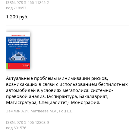
ISBN: 978-5-466-11845-2
код 718957
1 200 руб.
Актуальные проблемы минимизации рисков,
возникающих в связи с использованием беспилотных
автомобилей в условиях мегаполиса: системно-
правовой анализ. (Аспирантура, Бакалавриат,
Магистратура, Специалитет). Монография.
Землин А.И., Матвеева М.А., Гоц Е.В.
ISBN: 978-5-406-12803-9
код 691576