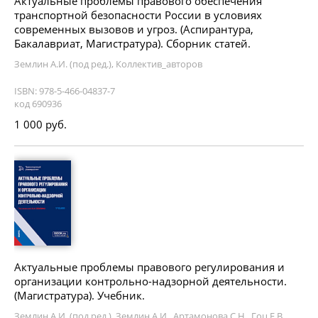
Актуальные проблемы правового обеспечения
транспортной безопасности России в условиях
современных вызовов и угроз. (Аспирантура,
Бакалавриат, Магистратура). Сборник статей.
Землин А.И. (под ред.), Коллектив_авторов
ISBN: 978-5-466-04837-7
код 690936
1 000 руб.
Актуальные проблемы правового регулирования и
организации контрольно-надзорной деятельности.
(Магистратура). Учебник.
Землин А.И. (под ред.), Землин А.И., Артамонова С.Н., Гоц Е.В.,