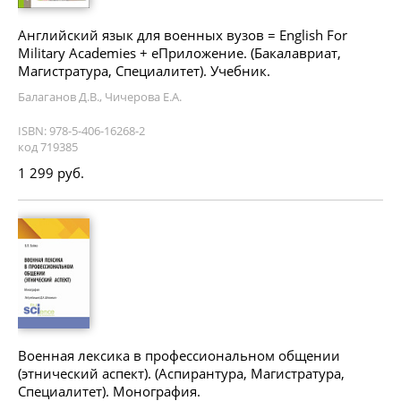
Английский язык для военных вузов = English For
Military Academies + еПриложение. (Бакалавриат,
Магистратура, Специалитет). Учебник.
Балаганов Д.В., Чичерова Е.А.
ISBN: 978-5-406-16268-2
код 719385
1 299 руб.
Военная лексика в профессиональном общении
(этнический аспект). (Аспирантура, Магистратура,
Специалитет). Монография.