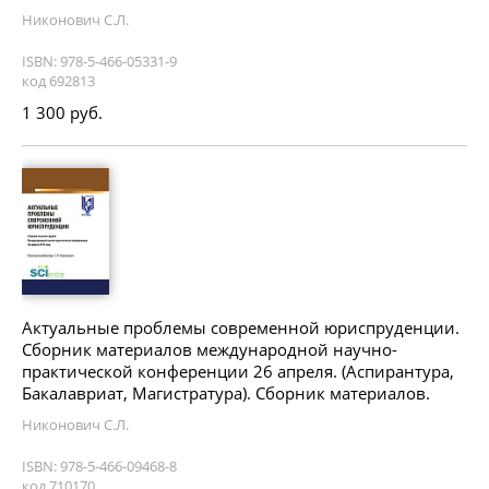
Никонович С.Л.
ISBN: 978-5-466-05331-9
код 692813
1 300 руб.
Актуальные проблемы современной юриспруденции.
Сборник материалов международной научно-
практической конференции 26 апреля. (Аспирантура,
Бакалавриат, Магистратура). Сборник материалов.
Никонович С.Л.
ISBN: 978-5-466-09468-8
код 710170