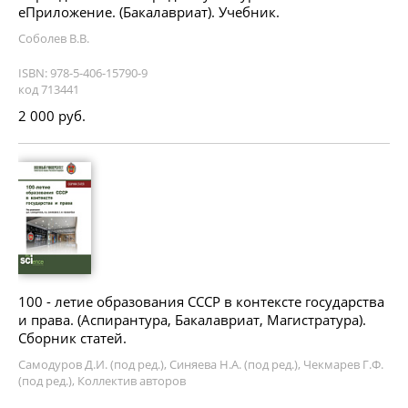
еПриложение. (Бакалавриат). Учебник.
Соболев В.В.
ISBN: 978-5-406-15790-9
код 713441
2 000 руб.
100 - летие образования СССР в контексте государства
и права. (Аспирантура, Бакалавриат, Магистратура).
Сборник статей.
Самодуров Д.И. (под ред.), Синяева Н.А. (под ред.), Чекмарев Г.Ф.
(под ред.), Коллектив авторов