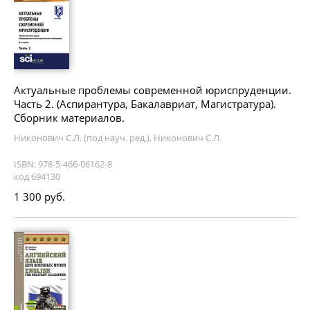
Актуальные проблемы современной юриспруденции.
Часть 2. (Аспирантура, Бакалавриат, Магистратура).
Сборник материалов.
Никонович С.Л. (под науч. ред.), Никонович С.Л.
ISBN: 978-5-466-06162-8
код 694130
1 300 руб.