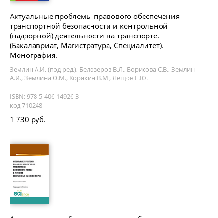
Актуальные проблемы правового обеспечения
транспортной безопасности и контрольной
(надзорной) деятельности на транспорте.
(Бакалавриат, Магистратура, Специалитет).
Монография.
Землин А.И. (под ред.), Белозеров В.Л., Борисова С.В., Землин
А.И., Землина О.М., Корякин В.М., Лещов Г.Ю.
ISBN: 978-5-406-14926-3
код 710248
1 730 руб.