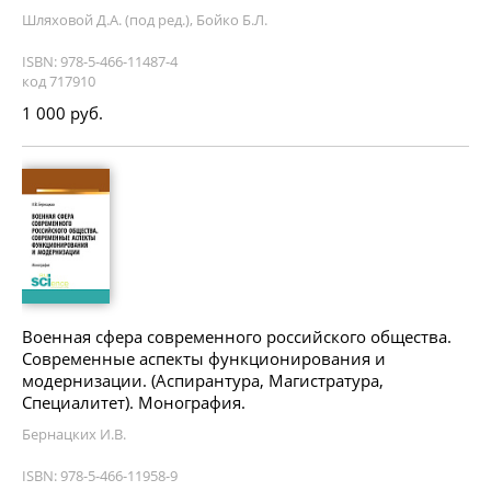
Шляховой Д.А. (под ред.), Бойко Б.Л.
ISBN: 978-5-466-11487-4
код 717910
1 000 руб.
Военная сфера современного российского общества.
Современные аспекты функционирования и
модернизации. (Аспирантура, Магистратура,
Специалитет). Монография.
Бернацких И.В.
ISBN: 978-5-466-11958-9