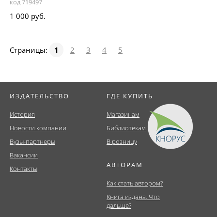
код 719497
1 000 руб.
Страницы:
1
2
3
4
5
ИЗДАТЕЛЬСТВО
ГДЕ КУПИТЬ
История
Магазинам
Новости компании
Библиотекам
Вузы-партнеры
В розницу
Вакансии
АВТОРАМ
Контакты
Как стать автором?
Книга издана. Что
дальше?