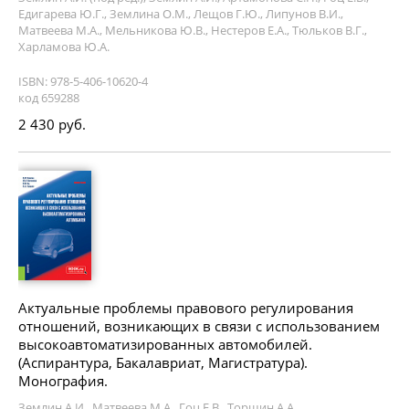
Едигарева Ю.Г., Землина О.М., Лещов Г.Ю., Липунов В.И.,
Матвеева М.А., Мельникова Ю.В., Нестеров Е.А., Тюльков В.Г.,
Харламова Ю.А.
ISBN: 978-5-406-10620-4
код 659288
2 430 руб.
Актуальные проблемы правового регулирования
отношений, возникающих в связи с использованием
высокоавтоматизированных автомобилей.
(Аспирантура, Бакалавриат, Магистратура).
Монография.
Землин А.И., Матвеева М.А., Гоц Е.В., Торшин А.А.