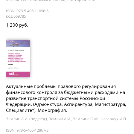
ISBN: 978-5-406-11096-6
код 669785
1 200 руб.
Актуальные проблемы правового регулирования
финансового контроля за бюджетными расходами на
развитие транспортной системы Российской
Федерации. (Адъюнктура, Аспирантура, Магистратура,
Специалитет). Монография.
Землин А.И. (под ред.), Землин А.И., Землина О.М., Назарчук И.П.
ISBN: 978-5-466-12867-3