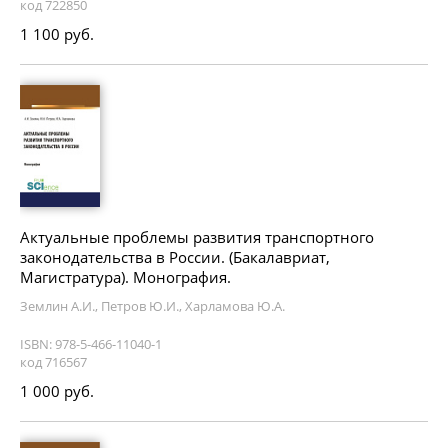
код 722850
1 100 руб.
Актуальные проблемы развития транспортного
законодательства в России. (Бакалавриат,
Магистратура). Монография.
Землин А.И., Петров Ю.И., Харламова Ю.А.
ISBN: 978-5-466-11040-1
код 716567
1 000 руб.