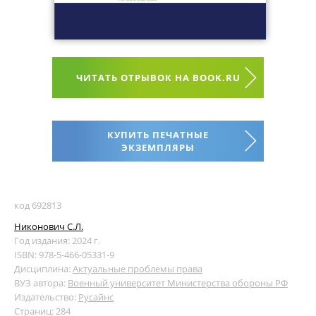
ЧИТАТЬ ОТРЫВОК НА BOOK.RU
КУПИТЬ ПЕЧАТНЫЕ
ЭКЗЕМПЛЯРЫ
код 692813
Никонович С.Л.
Год издания: 2024 г.
ISBN: 978-5-466-05331-9
Дисциплина:
Актуальные проблемы права
ВУЗ автора:
Военный университет Министерства обороны РФ
Издательство:
Русайнс
Страниц: 284