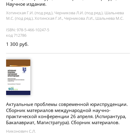
Научное издание.
Хотинская Г.И. (под ред.), Черникова Л.И. (под ред.), Шальнева
М.С. (под ред.), Хотинская Г.И., Черникова Л.И., Шальнева М.С.
ISBN: 978-5-466-10247-5
код 712786
1 300 руб.
Актуальные проблемы современной юриспруденции.
Сборник материалов международной научно-
практической конференции 26 апреля. (Аспирантура,
Бакалавриат, Магистратура). Сборник материалов.
Никонович С.Л.