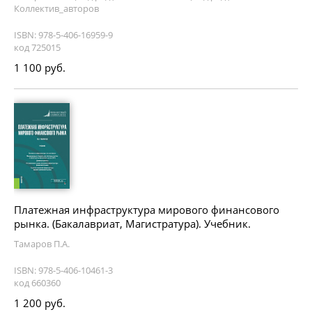
Коллектив_авторов
ISBN: 978-5-406-16959-9
код 725015
1 100 руб.
Платежная инфраструктура мирового финансового
рынка. (Бакалавриат, Магистратура). Учебник.
Тамаров П.А.
ISBN: 978-5-406-10461-3
код 660360
1 200 руб.