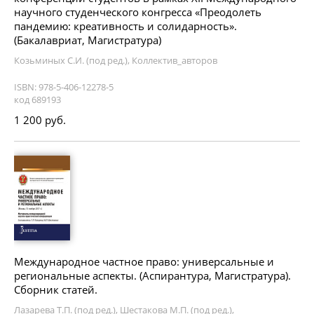
научного студенческого конгресса «Преодолеть
пандемию: креативность и солидарность».
(Бакалавриат, Магистратура)
Козьминых С.И. (под ред.), Коллектив_авторов
ISBN: 978-5-406-12278-5
код 689193
1 200 руб.
Международное частное право: универсальные и
региональные аспекты. (Аспирантура, Магистратура).
Сборник статей.
Лазарева Т.П. (под ред.), Шестакова М.П. (под ред.),