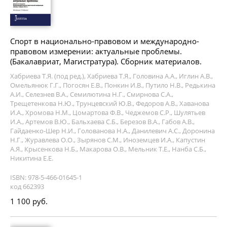
Спорт в национально-правовом и международно-
правовом измерении: актуальные проблемы.
(Бакалавриат, Магистратура). Сборник материалов.
Хабриева Т.Я. (под ред.), Хабриева Т.Я., Головина А.А., Иглин А.В.,
Омельянюк Г.Г., Погосян Е.В., Понкин И.В., Путило Н.В., Редькина
А.И., Селезнев В.А., Семилютина Н.Г., Смирнова С.А.,
Трещетенкова Н.Ю., Трунцевский Ю.В., Федоров А.В., Хаванова
И.А., Хромова Н.М., Цомартова Ф.В., Чеджемов С.Р., Шулятьев
И.А., Артемов В.Ю., Бальхаева С.Б., Березов В.А., Габов А.В.,
Гайдаенко-Шер Н.И., Голованова Н.А., Данилевич А.С., Доронина
Н.Г., Журавлева О.О., Зырянов С.М., Иноземцев И.А., Капустин
А.Я., Крысенкова Н.Б., Макарова О.В., Мельник Т.Е., Нанба С.Б.,
Никитина Е.Е.
ISBN: 978-5-466-01645-1
код 662393
1 100 руб.