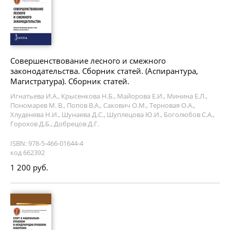
Совершенствование лесного и смежного
законодательства. Сборник статей. (Аспирантура,
Магистратура). Сборник статей.
Игнатьева И.А., Крысенкова Н.Б., Майорова Е.И., Минина Е.Л.,
Пономарев М. В., Попов В.А., Сакович О.М., Терновая О.А.,
Хлуденева Н.И., Шунаева Д.С., Шуплецова Ю.И., Боголюбов С.А.,
Горохов Д.Б., Добрецов Д.Г.
ISBN: 978-5-466-01644-4
код 662392
1 200 руб.