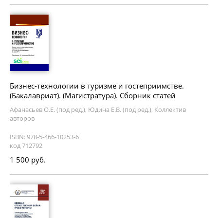
Бизнес-технологии в туризме и гостеприимстве.
(Бакалавриат). (Магистратура). Сборник статей
Афанасьев О.Е. (под ред.), Юдина Е.В. (под ред.), Коллектив
авторов
ISBN: 978-5-466-10253-6
код 712792
1 500 руб.