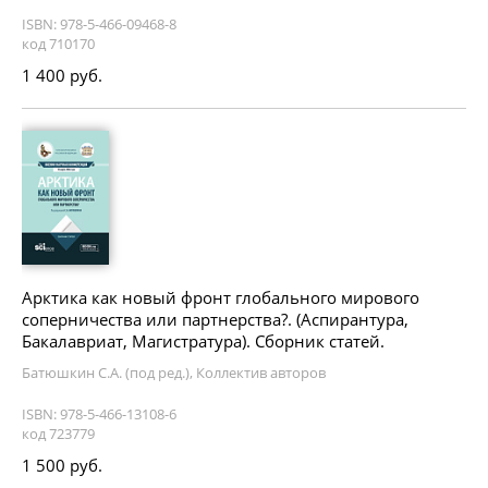
ISBN: 978-5-466-09468-8
код 710170
1 400 руб.
Арктика как новый фронт глобального мирового
соперничества или партнерства?. (Аспирантура,
Бакалавриат, Магистратура). Сборник статей.
Батюшкин С.А. (под ред.), Коллектив авторов
ISBN: 978-5-466-13108-6
код 723779
1 500 руб.