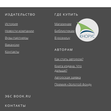
ИЗДАТЕЛЬСТВО
ГДЕ КУПИТЬ
История
Магазинам
Новости компании
Библиотекам
Вузы-партнеры
В розницу
Вакансии
АВТОРАМ
Контакты
Как стать автором?
Книга издана. Что
дальше?
Авторская заявка
Премия «Золотой фонд»
ЭБС BOOK.RU
КОНТАКТЫ