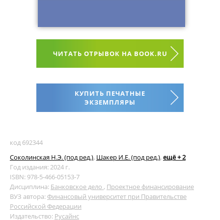
ЧИТАТЬ ОТРЫВОК НА BOOK.RU
КУПИТЬ ПЕЧАТНЫЕ
ЭКЗЕМПЛЯРЫ
код 692344
Соколинская Н.Э. (под ред.)
,
Шакер И.Е. (под ред.)
,
ещё + 2
Год издания: 2024 г.
ISBN: 978-5-466-05153-7
Дисциплина:
Банковское дело
,
Проектное финансирование
ВУЗ автора:
Финансовый университет при Правительстве
Российской Федерации
Издательство:
Русайнс