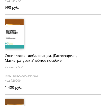
код 484970
990 руб.
Социология глобализации. (Бакалавриат,
Магистратура). Учебное пособие.
Халиков М.С.
ISBN: 978-5-466-13656-2
код 726906
1 400 руб.