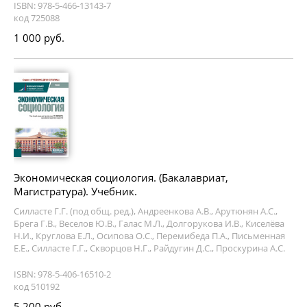
ISBN: 978-5-466-13143-7
код 725088
1 000 руб.
Экономическая социология. (Бакалавриат,
Магистратура). Учебник.
Силласте Г.Г. (под общ. ред.), Андреенкова А.В., Арутюнян А.С.,
Брега Г.В., Веселов Ю.В., Галас М.Л., Долгорукова И.В., Киселёва
Н.И., Круглова Е.Л., Осипова О.С., Перемибеда П.А., Письменная
Е.Е., Силласте Г.Г., Скворцов Н.Г., Райдугин Д.С., Проскурина А.С.
ISBN: 978-5-406-16510-2
код 510192
5 200 руб.