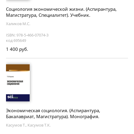
Социология экономической жизни. (Аспирантура,
Магистратура, Специалитет). Учебник.
Халиков М.С.
ISBN: 978-5-466-07074-3
код 695649
1 400 руб.
Экономическая социология. (Аспирантура,
Бакалавриат, Магистратура). Монография.
Касумов Т., Касумов Т.К.