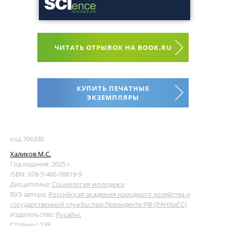
ЧИТАТЬ ОТРЫВОК НА BOOK.RU
КУПИТЬ ПЕЧАТНЫЕ
ЭКЗЕМПЛЯРЫ
код 706330
Халиков М.С.
Год издания: 2025 г.
ISBN: 978-5-466-08819-9
Дисциплина:
Социология молодежи
ВУЗ автора:
Российская академия народного хозяйства и
государственной службы при Президенте РФ (РАНХиГС)
Издательство:
Русайнс
Страниц: 138