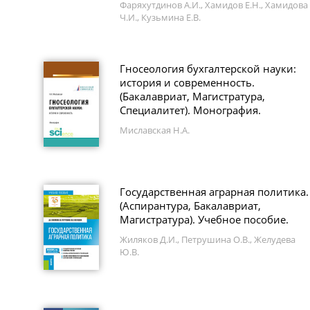
Фаряхутдинов А.И., Хамидов Е.Н., Хамидова
Ч.И., Кузьмина Е.В.
Гносеология бухгалтерской науки:
история и современность.
(Бакалавриат, Магистратура,
Специалитет). Монография.
Миславская Н.А.
Государственная аграрная политика.
(Аспирантура, Бакалавриат,
Магистратура). Учебное пособие.
Жиляков Д.И., Петрушина О.В., Желудева
Ю.В.