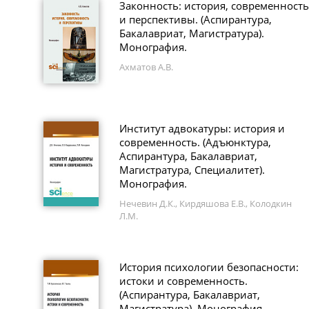
Законность: история, современность
и перспективы. (Аспирантура,
Бакалавриат, Магистратура).
Монография.
Ахматов А.В.
Институт адвокатуры: история и
современность. (Адъюнктура,
Аспирантура, Бакалавриат,
Магистратура, Специалитет).
Монография.
Нечевин Д.К., Кирдяшова Е.В., Колодкин
Л.М.
История психологии безопасности:
истоки и современность.
(Аспирантура, Бакалавриат,
Магистратура). Монография.