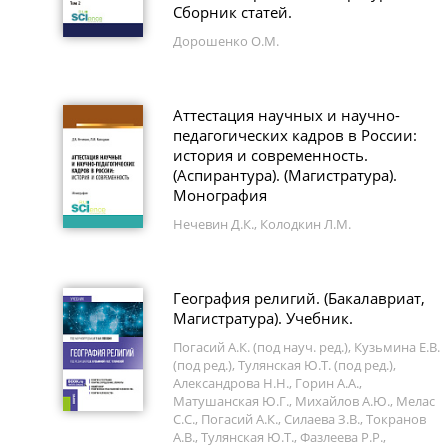
Сборник статей.
Дорошенко О.М.
Аттестация научных и научно-
педагогических кадров в России:
история и современность.
(Аспирантура). (Магистратура).
Монография
Нечевин Д.К., Колодкин Л.М.
География религий. (Бакалавриат,
Магистратура). Учебник.
Погасий А.К. (под науч. ред.), Кузьмина Е.В.
(под ред.), Тулянская Ю.Т. (под ред.),
Александрова Н.Н., Горин А.А.,
Матушанская Ю.Г., Михайлов А.Ю., Мелас
С.С., Погасий А.К., Силаева З.В., Токранов
А.В., Тулянская Ю.Т., Фазлеева Р.Р.,