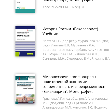
Краснянская Т.М., Тылец В.Г.
История России. (Бакалавриат).
Учебник.
Лаптева Е.В. (под ред.), Муравьева Л.А. (под
ред.), Лаптева Е.В., Муравьева Л.А.,
Воскресенская Н.О., Горбань А.А., Кисляков
А.С., Мурашова Е.М., Рябчикова Л.Н.,
Свинцова М.Н., Скворцова Е.М., Ялозина Е.А
Мировоззренческие вопросы
политической экономии:
современность и своевременность.
(Бакалавриат). Монография.
Грязнова А.Г. (под общ. ред.), Альпидовская
М.Л. (под общ. ред.), Грязнова А.Г.,
Альпидовская М.Л., Антонюк В.С., Воденко