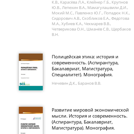
К.В., Карасёва Л.А., Клейнер Г.Б., Крупнов
Ю.В., Лепехин В.А., Мамагулашвили Д.И.,
Мокий М.С., Павленко Ю.Г., Попадюк Н.К.,
Сидорович А.В., Скобликов Е.А., Федотова
М.А., Хубиев К.А., Чекмарев В.В.,
Четверикова О.Н., Шманёв С.В., Щербаков
В.Н.
Полицейская этика: история и
современность. (Аспирантура,
Бакалавриат, Магистратура,
Специалитет). Монография.
Нечевин Д.К., Баранов В.В.
Развитие мировой экономической
мысли. История и современность.
(Аспирантура, Бакалавриат,
Магистратура). Монография.