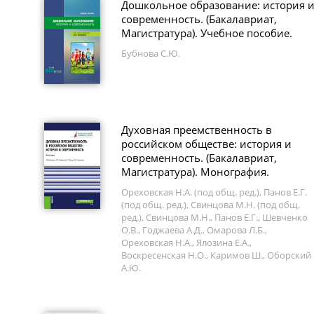
Дошкольное образование: история 
современность. (Бакалавриат,
Магистратура). Учебное пособие.
Бубнова С.Ю.
Духовная преемственность в
российском обществе: история и
современность. (Бакалавриат,
Магистратура). Монография.
Ореховская Н.А. (под общ. ред.), Панов Е.Г.
(под общ. ред.), Свинцова М.Н. (под общ.
ред.), Свинцова М.Н., Панов Е.Г., Шевченко
О.В., Годжаева А.Д., Омарова Л.Б.,
Ореховская Н.А., Ялозина Е.А.,
Воскресенская Н.О., Каримов Ш., Оборский
А.Ю.