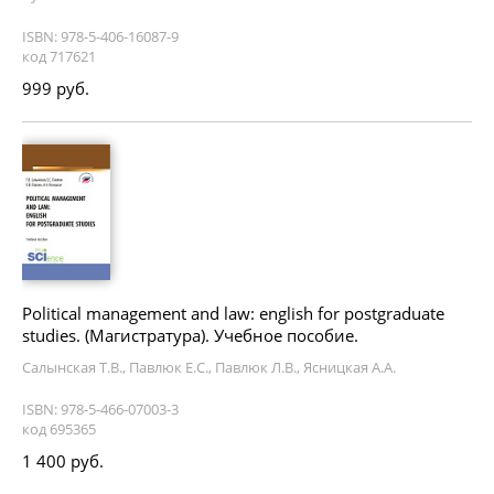
ISBN: 978-5-406-16087-9
код 717621
999 руб.
Political management and law: english for postgraduate
studies. (Магистратура). Учебное пособие.
Салынская Т.В., Павлюк Е.С., Павлюк Л.В., Ясницкая А.А.
ISBN: 978-5-466-07003-3
код 695365
1 400 руб.