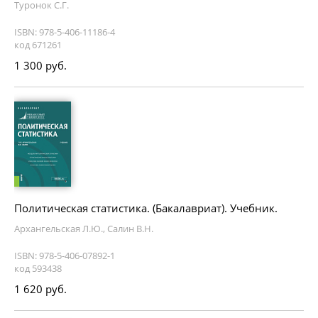
Туронок С.Г.
ISBN: 978-5-406-11186-4
код 671261
1 300 руб.
Политическая статистика. (Бакалавриат). Учебник.
Архангельская Л.Ю., Салин В.Н.
ISBN: 978-5-406-07892-1
код 593438
1 620 руб.