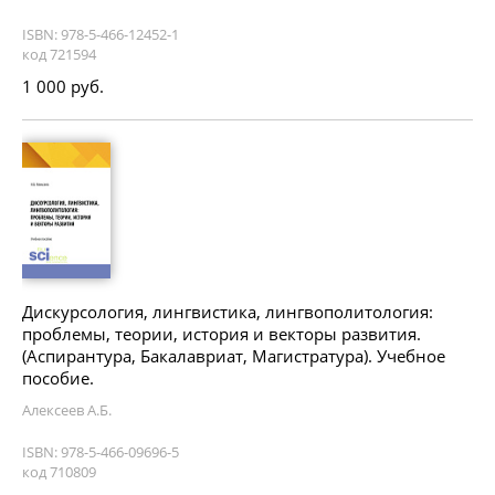
ISBN: 978-5-466-12452-1
код 721594
1 000 руб.
Дискурсология, лингвистика, лингвополитология:
проблемы, теории, история и векторы развития.
(Аспирантура, Бакалавриат, Магистратура). Учебное
пособие.
Алексеев А.Б.
ISBN: 978-5-466-09696-5
код 710809