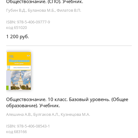
Обществознание. (СПО). Учебник.
Губин В.Д., Буланова М.Б., Филатов В.П.
ISBN: 978-5-406-09777-9
код 651020
1 200 руб.
Обществознание. 10 класс. Базовый уровень. (Общее
образование). Учебник.
Алешина А.В., Булгаков А.Л., Кузнецова М.А.
ISBN: 978-5-406-08543-1
код 683166