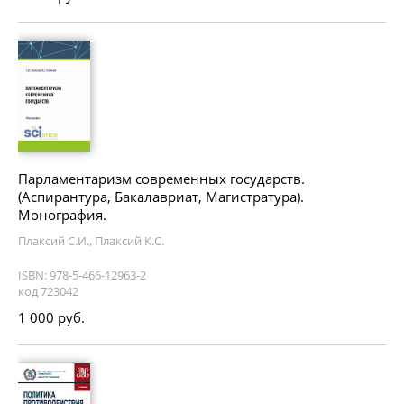
Парламентаризм современных государств.
(Аспирантура, Бакалавриат, Магистратура).
Монография.
Плаксий С.И., Плаксий К.С.
ISBN: 978-5-466-12963-2
код 723042
1 000 руб.