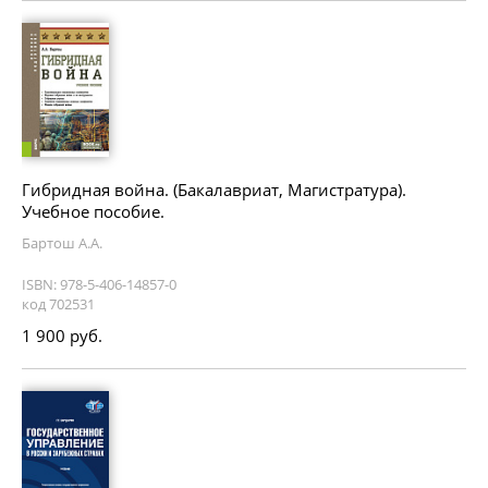
Гибридная война. (Бакалавриат, Магистратура).
Учебное пособие.
Бартош А.А.
ISBN: 978-5-406-14857-0
код 702531
1 900 руб.