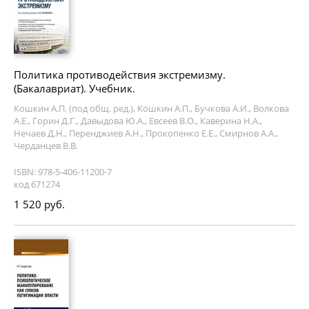
Политика противодействия экстремизму.
(Бакалавриат). Учебник.
Кошкин А.П. (под общ. ред.), Кошкин А.П., Бучкова А.И., Волкова
А.Е., Горин Д.Г., Давыдова Ю.А., Евсеев В.О., Каверина Н.А.,
Нечаев Д.Н., Перенджиев А.Н., Прокопенко Е.Е., Смирнов А.А.,
Черданцев В.В.
ISBN: 978-5-406-11200-7
код 671274
1 520 руб.