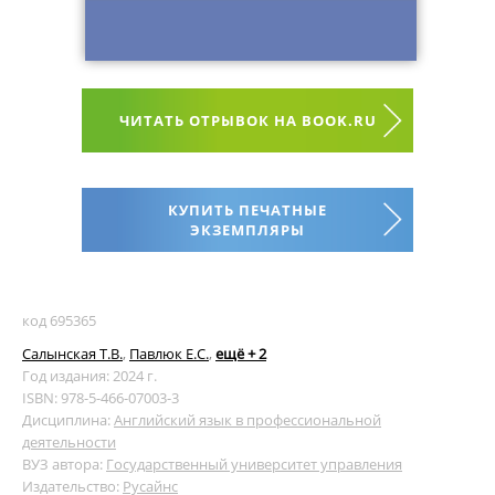
ЧИТАТЬ ОТРЫВОК НА BOOK.RU
КУПИТЬ ПЕЧАТНЫЕ
ЭКЗЕМПЛЯРЫ
код 695365
Салынская Т.В.
,
Павлюк Е.С.
,
ещё + 2
Год издания: 2024 г.
ISBN: 978-5-466-07003-3
Дисциплина:
Английский язык в профессиональной
деятельности
ВУЗ автора:
Государственный университет управления
Издательство:
Русайнс