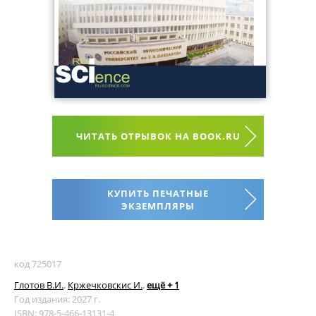
ЧИТАТЬ ОТРЫВОК НА BOOK.RU
КУПИТЬ ПЕЧАТНЫЕ
ЭКЗЕМПЛЯРЫ
код 725017
Глотов В.И.
,
Кржечковскис И.
,
ещё + 1
Год издания: 2027 г.
ISBN: 978-5-466-13131-4