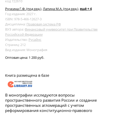
код 722610
Ручкина Г.Ф. (под ред.)
,
Лапина М.А. (под ред.)
,
ещё + 4
Год издания: 2027 г.
ISBN: 978-5-466-12627-3
Дисциплина:
Правовая система РФ
ВУЗ автора:
Финансовый университет при Правительстве
Российской Федерации
Издательство:
Русайнс
Страниц: 212
Вид издания: Монография
Оптовая цена:
1 200 руб.
Книга размещена в базе
В монографии исследуются вопросы
пространственного развития России и создание
пространственных агломераций с учетом
реформирования конституционно-правового