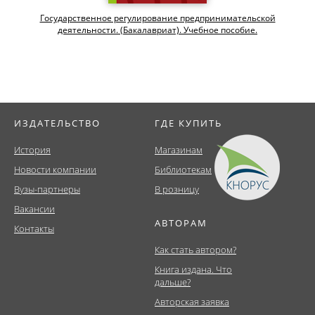
Государственное регулирование предпринимательской
деятельности. (Бакалавриат). Учебное пособие.
ИЗДАТЕЛЬСТВО
ГДЕ КУПИТЬ
История
Магазинам
Новости компании
Библиотекам
Вузы-партнеры
В розницу
Вакансии
АВТОРАМ
Контакты
Как стать автором?
Книга издана. Что
дальше?
Авторская заявка