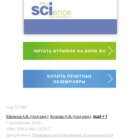
ЧИТАТЬ ОТРЫВОК НА BOOK.RU
КУПИТЬ ПЕЧАТНЫЕ
ЭКЗЕМПЛЯРЫ
код 721966
Ефимов А.В. (под ред.)
,
Бузова Н.В. (под ред.)
,
ещё + 1
Год издания: 2026 г.
ISBN: 978-5-466-12575-7
Дисциплина:
Правовое регулирование экономической