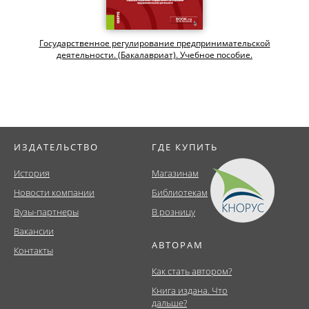
Государственное регулирование предпринимательской
деятельности. (Бакалавриат). Учебное пособие.
ИЗДАТЕЛЬСТВО
ГДЕ КУПИТЬ
История
Магазинам
Новости компании
Библиотекам
Вузы-партнеры
В розницу
Вакансии
АВТОРАМ
Контакты
Как стать автором?
Книга издана. Что
дальше?