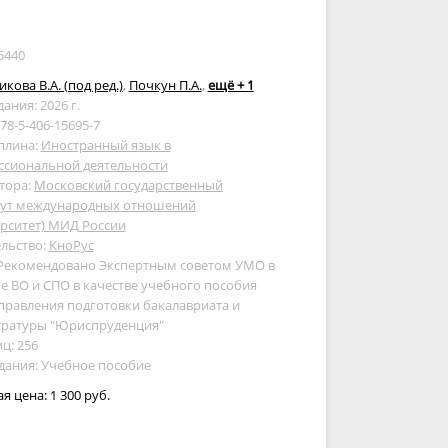
5440
кова В.А. (под ред.)
,
Почкун П.А.
,
ещё + 1
дания: 2026 г.
978-5-406-15695-7
плина:
Иностранный язык в
ссиональной деятельности
тора:
Московский государственный
тут международных отношений
рситет) МИД России
льство:
КноРус
 Рекомендовано Экспертным советом УМО в
е ВО и СПО в качестве учебного пособия
правления подготовки бакалавриата и
тратуры "Юриспруденция"
ц: 256
дания: Учебное пособие
ая цена:
1 300 руб.