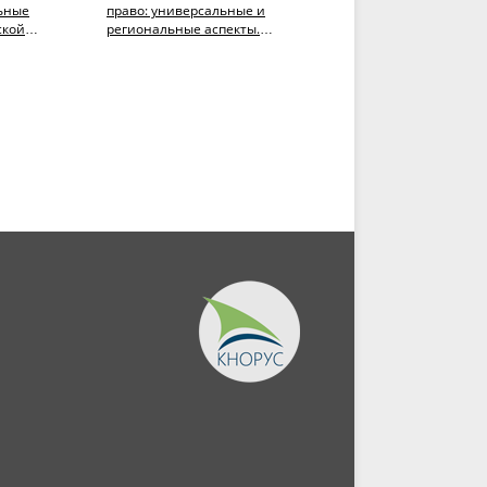
ьные
право: универсальные и
смежные права (с
ской
региональные аспекты.
практикумом).
мах,
(Аспирантура,
(Бакалавриат). Учебник.
х...
Магистратура)....