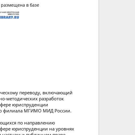
 размещена в базе
ическому переводу, включающий
но-методических разработок
 сфере юриспруденции
го филиала МГИМО МИД России.
чающихся по направлению
сфере юриспруденции на уровнях
 частном и публичном праве