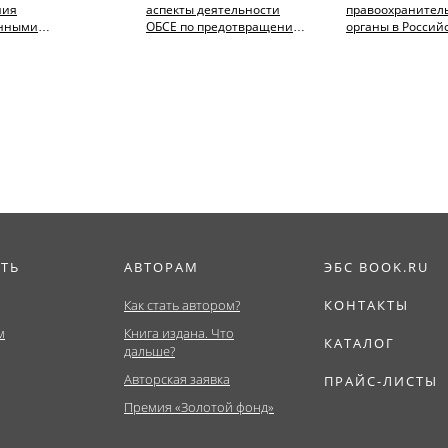
ния
аспекты деятельности
правоохранител
нными
ОБСЕ по предотвращению
органы в Россий
енными рисками.
конфликтов и
Федерации в схе
тура,
урегулированию...
таблицах и кратки
ат,...
ИТЬ
АВТОРАМ
ЭБС BOOK.RU
Как стать автором?
КОНТАКТЫ
м
Книга издана. Что
КАТАЛОГ
дальше?
Авторская заявка
ПРАЙС-ЛИСТЫ
Премия «Золотой фонд»