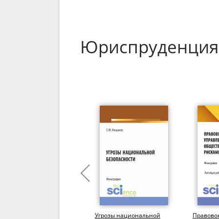
Юриспруденция
Юридическая техника.
Угрозы национальной
Правово