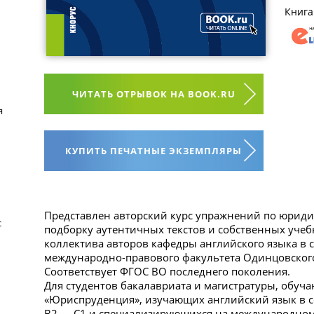
Книга
ЧИТАТЬ ОТРЫВОК НА BOOK.RU
я
КУПИТЬ ПЕЧАТНЫЕ ЭКЗЕМПЛЯРЫ
Представлен авторский курс упражнений по юрид
с
подборку аутентичных текстов и собственных учеб
коллектива авторов кафедры английского языка в
международно-правового факультета Одинцовско
Соответствует ФГОС ВО последнего поколения.
Для студентов бакалавриата и магистратуры, обу
«Юриспруденция», изучающих английский язык в 
B2 — C1 и специализирующихся на международном