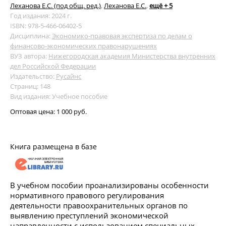
Леханова Е.С. (под общ. ред.)
,
Леханова Е.С.
,
ещё + 5
Год издания: 2024 г.
ISBN: 978-5-466-06402-5
Дисциплина:
Экономико-правовая экспертиза по делам о
финансово-экономических правонарушениях
ВУЗ автора:
Нижегородская академия Министерства внутренних
дел Российской Федерации
Издательство:
Русайнс
Страниц: 148
Вид издания: Учебное пособие
Оптовая цена:
1 000 руб.
Книга размещена в базе
В учебном пособии проанализированы особенности
нормативного правового регулирования
деятельности правоохранительных органов по
выявлению преступлений экономической
направленности с использованием специальных